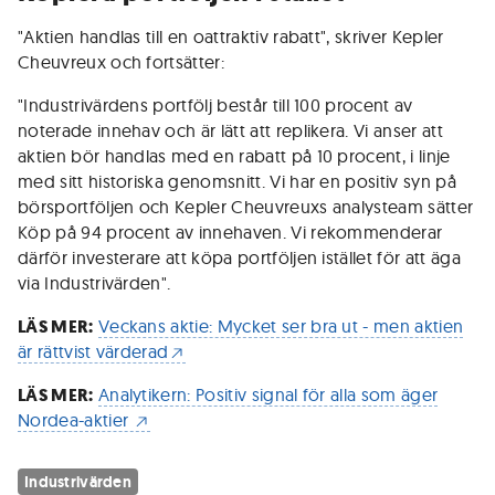
"Aktien handlas till en oattraktiv rabatt", skriver Kepler
Cheuvreux och fortsätter:
"Industrivärdens portfölj består till 100 procent av
noterade innehav och är lätt att replikera. Vi anser att
aktien bör handlas med en rabatt på 10 procent, i linje
med sitt historiska genomsnitt. Vi har en positiv syn på
börsportföljen och Kepler Cheuvreuxs analysteam sätter
Köp på 94 procent av innehaven. Vi rekommenderar
därför investerare att köpa portföljen istället för att äga
via Industrivärden".
LÄS MER:
Veckans aktie: Mycket ser bra ut - men aktien
är rättvist värderad
LÄS MER:
Analytikern: Positiv signal för alla som äger
Nordea-aktier
Industrivärden