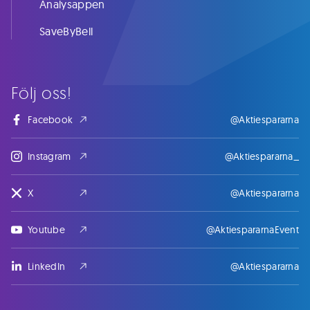
Analysappen
SaveByBell
Följ oss!
Facebook
@Aktiespararna
Instagram
@Aktiespararna_
X
@Aktiespararna
Youtube
@AktiespararnaEvent
LinkedIn
@Aktiespararna