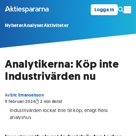
Logga in
Öpp
Nyheter
Analyser
Aktiviteter
Analytikerna: Köp inte
Industrivärden nu
Av
Eric Emanuelsson
5 februari 2024
2
min lästid
Industrivärden lockar inte till köp, enligt flera
analyshus
.