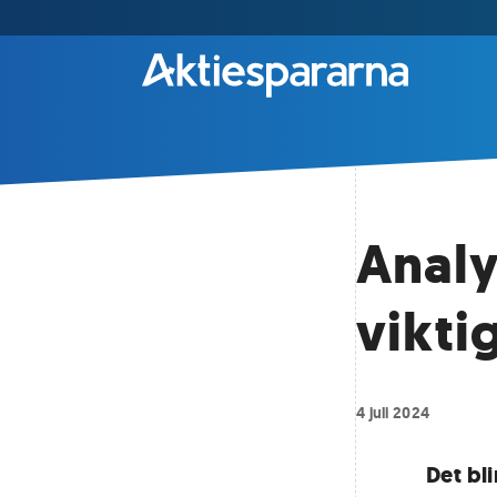
Analy
vikti
4 juli 2024
Det bl