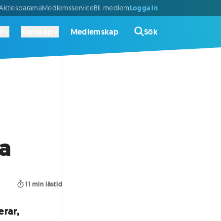
Logga in
ktiespararna
Medlemsservice
Bli medlem
r
Kunskap
Medlemskap
Sök
na
11
min lästid
erar,