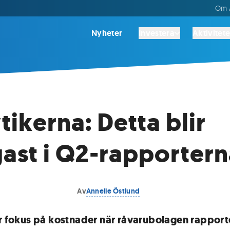
Om A
Nyheter
Investera
Aktivitete
tikerna: Detta blir
gast i Q2-rapporter
Av
Annelie Östlund
ir fokus på kostnader när råvarubolagen rapport