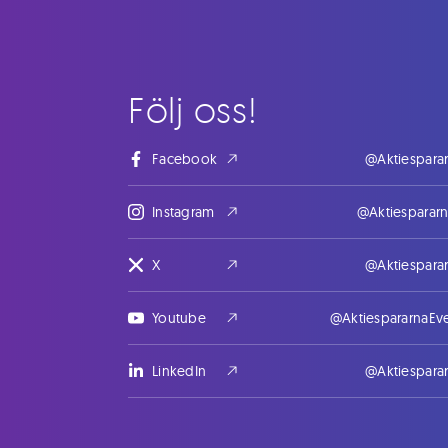
Följ oss!
Facebook
@Aktiespara
Instagram
@Aktiesparar
X
@Aktiespara
Youtube
@AktiespararnaEv
LinkedIn
@Aktiespara