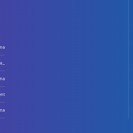
rna
na_
rna
ent
rna