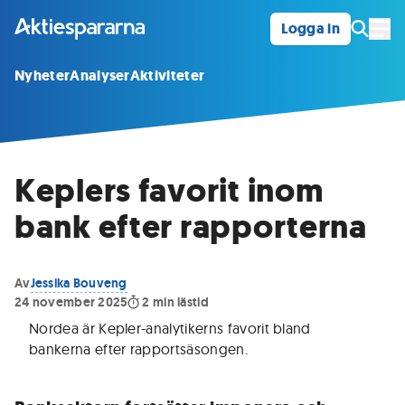
Logga in
Öpp
Nyheter
Analyser
Aktiviteter
Keplers favorit inom
bank efter rapporterna
Av
Jessika Bouveng
24 november 2025
2
min lästid
Nordea är Kepler-analytikerns favorit bland
bankerna efter rapportsäsongen
.