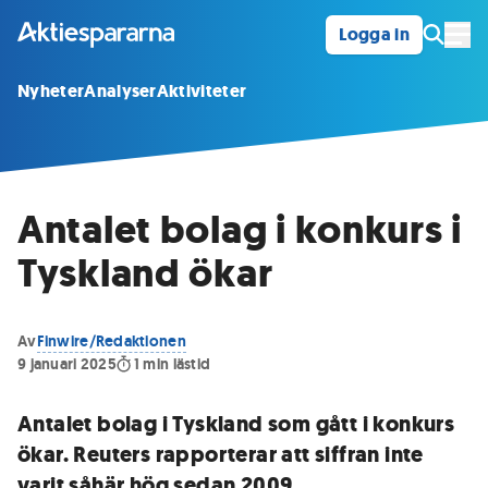
Logga in
Öpp
Nyheter
Analyser
Aktiviteter
Antalet bolag i konkurs i
Tyskland ökar
Av
Finwire/Redaktionen
9 januari 2025
1
min lästid
Antalet bolag i Tyskland som gått i konkurs
ökar. Reuters rapporterar att siffran inte
varit såhär hög sedan 2009.