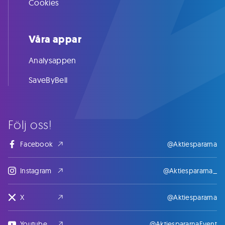
Cookies
Våra appar
Analysappen
SaveByBell
Följ oss!
Facebook
@Aktiespararna
Instagram
@Aktiespararna_
X
@Aktiespararna
Youtube
@AktiespararnaEvent