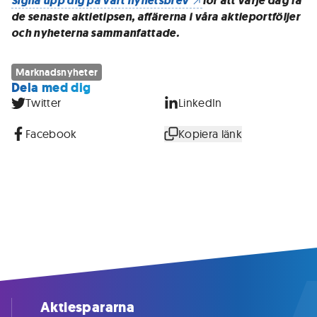
Signa upp dig på vårt nyhetsbrev
för att varje dag få
de senaste aktietipsen, affärerna i våra aktieportföljer
och nyheterna sammanfattade.
Marknadsnyheter
Dela med dig
Twitter
LinkedIn
Facebook
Kopiera länk
Aktiespararna