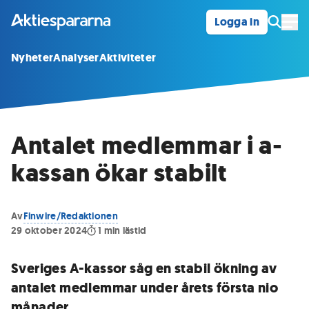
Logga in
Öpp
Nyheter
Analyser
Aktiviteter
Antalet medlemmar i a-
kassan ökar stabilt
Av
Finwire/Redaktionen
29 oktober 2024
1
min lästid
Sveriges A-kassor såg en stabil ökning av
antalet medlemmar under årets första nio
månader.