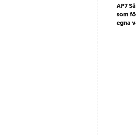
AP7 Såf
som fö
egna v