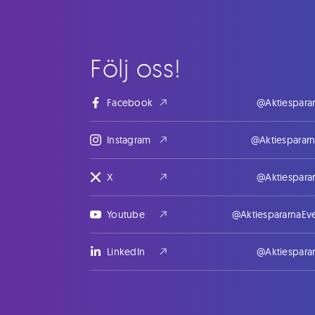
Följ oss!
Facebook
@Aktiespara
Instagram
@Aktiesparar
X
@Aktiespara
Youtube
@AktiespararnaEv
LinkedIn
@Aktiespara