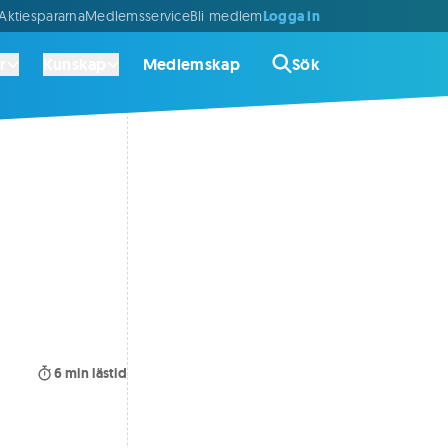
Logga in
ktiespararna
Medlemsservice
Bli medlem
r
Kunskap
Medlemskap
Sök
6
min lästid