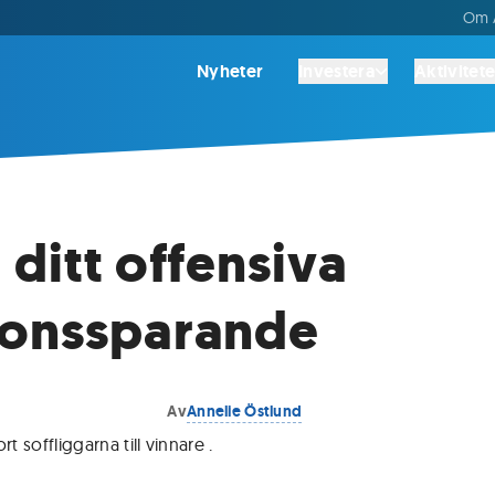
Om A
Nyheter
Investera
Aktivitete
 ditt offensiva
ionssparande
Av
Annelie Östlund
rt soffliggarna till vinnare
.