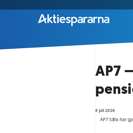
AP7 –
pens
6 juli 2026
AP7 Såfa har gjo