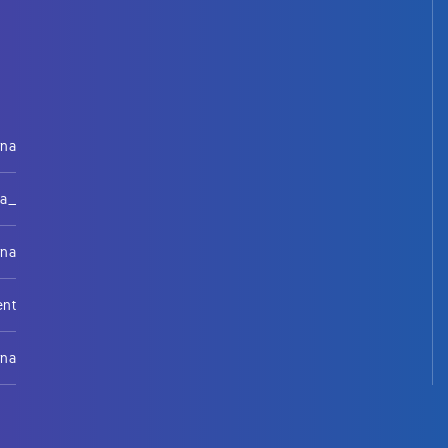
rna
na_
rna
ent
rna