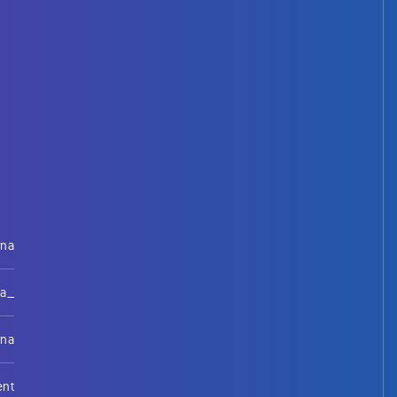
rna
na_
rna
ent