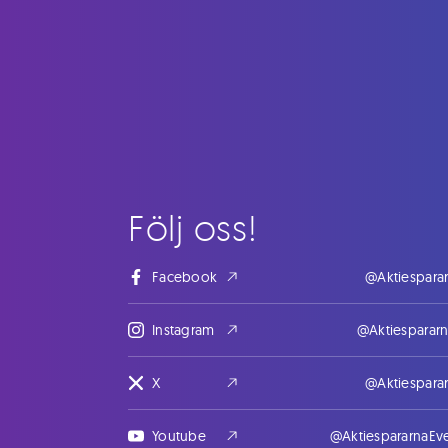
Följ oss!
Facebook
@Aktiespara
Instagram
@Aktiesparar
X
@Aktiespara
Youtube
@AktiespararnaEv