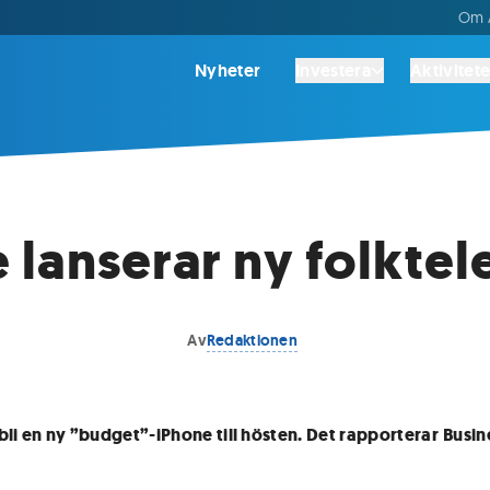
Om A
Nyheter
Investera
Aktivitete
 lanserar ny folktel
Av
Redaktionen
bli en ny ”budget”-iPhone till hösten. Det rapporterar
Busin