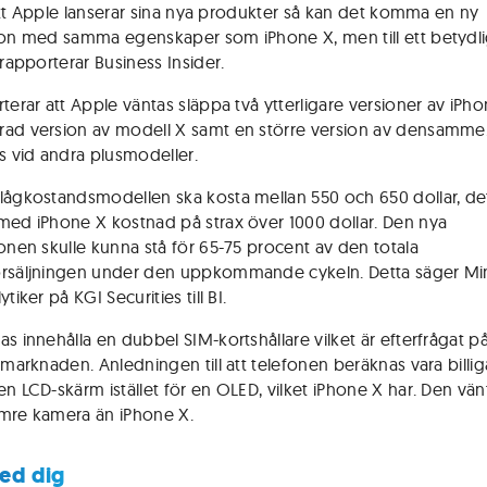
l att Apple lanserar sina nya produkter så kan det komma en ny
fon med samma egenskaper som iPhone X, men till ett betydli
 rapporterar Business Insider.
terar att Apple väntas släppa två ytterligare versioner av iPho
ad version av modell X samt en större version av densamme
as vid andra plusmodeller.
lågkostandsmodellen ska kosta mellan 550 och 650 dollar, det
med iPhone X kostnad på strax över 1000 dollar. Den nya
fonen skulle kunna stå för 65-75 procent av den totala
rsäljningen under den uppkommande cykeln. Detta säger Mi
ytiker på KGI Securities till BI.
as innehålla en dubbel SIM-kortshållare vilket är efterfrågat p
 marknaden. Anledningen till att telefonen beräknas vara billiga
en LCD-skärm istället för en OLED, vilket iPhone X har. Den vä
mre kamera än iPhone X.
ed dig