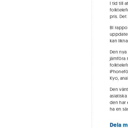
I tid til
folktele
pris. Det
BI rappor
uppdater
kan likn
Den nya 
jämföra 
folktele
iPhonefö
Kyo, anal
Den vänt
asiatiska
den har 
ha en sä
Dela m