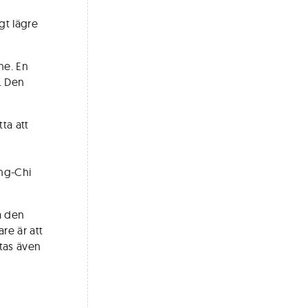
gt lägre
ne. En
. Den
ta att
ng-Chi
å den
re är att
ntas även