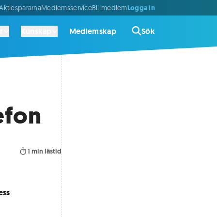
Logga in
ktiespararna
Medlemsservice
Bli medlem
r
Kunskap
Medlemskap
Sök
efon
1
min lästid
ess