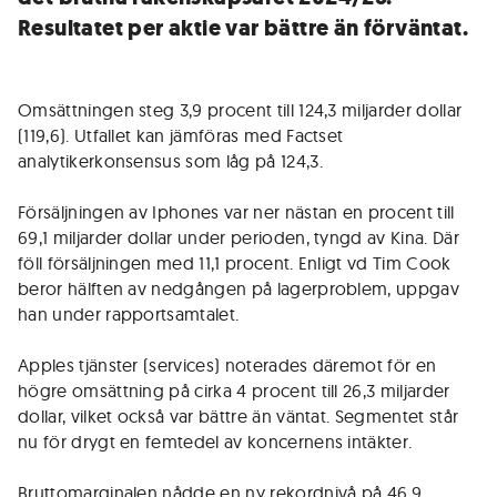
Resultatet per aktie var bättre än förväntat.
Omsättningen steg 3,9 procent till 124,3 miljarder dollar
(119,6). Utfallet kan jämföras med Factset
analytikerkonsensus som låg på 124,3.
Försäljningen av Iphones var ner nästan en procent till
69,1 miljarder dollar under perioden, tyngd av Kina. Där
föll försäljningen med 11,1 procent. Enligt vd Tim Cook
beror hälften av nedgången på lagerproblem, uppgav
han under rapportsamtalet.
Apples tjänster (services) noterades däremot för en
högre omsättning på cirka 4 procent till 26,3 miljarder
dollar, vilket också var bättre än väntat. Segmentet står
nu för drygt en femtedel av koncernens intäkter.
Bruttomarginalen nådde en ny rekordnivå på 46,9