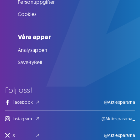
Personuppgifter
Cookies
Våra appar
Analysappen
SaveByBell
Följ oss!
Facebook
@Aktiespararna
Instagram
@Aktiespararna_
X
@Aktiespararna