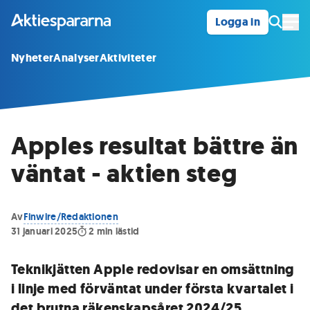
Logga in
Öpp
Nyheter
Analyser
Aktiviteter
Apples resultat bättre än
väntat - aktien steg
Av
Finwire/Redaktionen
31 januari 2025
2
min lästid
Teknikjätten Apple redovisar en omsättning
i linje med förväntat under första kvartalet i
det brutna räkenskapsåret 2024/25.