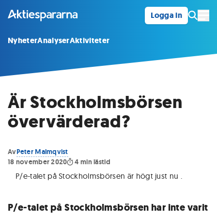
Logga in
Öpp
Nyheter
Analyser
Aktiviteter
Är Stockholmsbörsen
övervärderad?
Av
Peter Malmqvist
18 november 2020
4
min lästid
P/e-talet på Stockholmsbörsen är högt just nu
.
P/e-talet på Stockholmsbörsen har inte ­varit