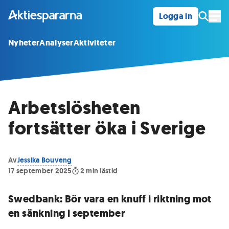
Logga in
Öpp
Nyheter
Analyser
Aktiviteter
Arbetslösheten
fortsätter öka i Sverige
Av
Jessika Bouveng
17 september 2025
2
min lästid
Swedbank: Bör vara en knuff i riktning mot
en sänkning i september