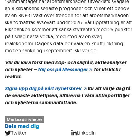
"Sammantaget har arbetsmarknaden utvecklats svagare
än Riksbankens senaste prognoser och vi ser ett behov
av en BNP-tillväxt över trenden för att arbetsmarknaden
ska förbättras avsevärt under 2026. Vår uppfattning är att
Riksbanken kommer att sänka styrräntan med 25 punkter
på tisdag nästa vecka, med stöd av en svag
realekonomi. Dagens data bör vara en knuff i riktning
mot en sänkning i september", skriver de.
Vill du vara först med köp- och säljråd, aktieanalyser
och nyheter –
följ oss på Messenger
för utskick i
realtid.
Signa upp dig på vårt nyhetsbrev
för att varje dag få
de senaste aktietipsen, affärerna i våra aktieportföljer
och nyheterna sammanfattade.
Marknadsnyheter
Dela med dig
Twitter
LinkedIn