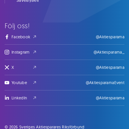
SaveByBell
Följ oss!
Facebook
@Aktiespararna
Instagram
@Aktiespararna_
X
@Aktiespararna
Youtube
@AktiespararnaEvent
LinkedIn
@Aktiespararna
© 2026 Sveriges Aktiesparares Riksförbund