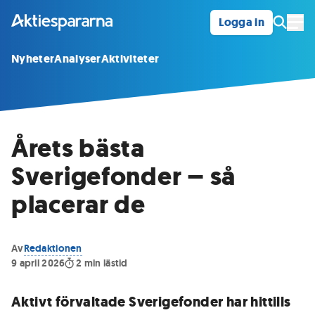
Logga in
Öpp
Nyheter
Analyser
Aktiviteter
Årets bästa
Sverigefonder – så
placerar de
Av
Redaktionen
9 april 2026
2
min lästid
Aktivt förvaltade Sverigefonder har hittills