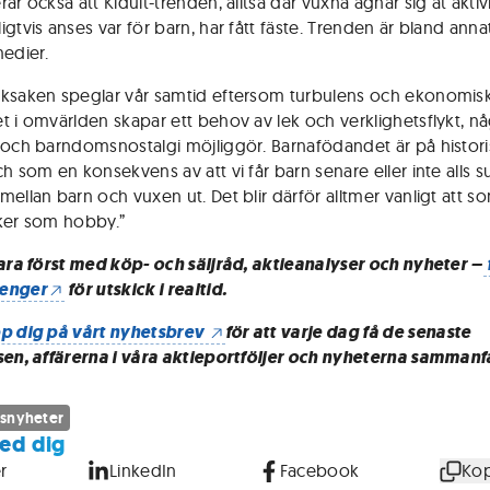
ar också att Kidult-trenden, alltså där vuxna ägnar sig åt aktiv
gtvis anses var för barn, har fått fäste. Trenden är bland anna
medier.
ksaken speglar vår samtid eftersom turbulens och ekonomis
t i omvärlden skapar ett behov av lek och verklighetsflykt, 
 och barndomsnostalgi möjliggör. Barnafödandet är på histori
ch som en konsekvens av att vi får barn senare eller inte alls 
mellan barn och vuxen ut. Det blir därför alltmer vanligt att 
ker som hobby.”
vara först med köp- och säljråd, aktieanalyser och nyheter –
enger
för utskick i realtid.
p dig på vårt nyhetsbrev
för att varje dag få de senaste
sen, affärerna i våra aktieportföljer och nyheterna sammanf
snyheter
ed dig
r
LinkedIn
Facebook
Kop