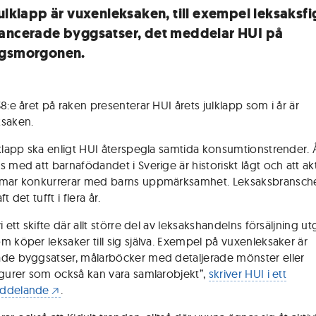
julklapp är vuxenleksaken, till exempel leksaksfi
ancerade byggsatser, det meddelar HUI på
agsmorgonen.
8:e året på raken presenterar HUI årets julklapp som i år är
saken.
lklapp ska enligt HUI återspegla samtida konsumtionstrender. Å
 med att barnafödandet i Sverige är historiskt lågt och att akt
rmar konkurrerar med barns uppmärksamhet. Leksaksbransch
t det tufft i flera år.
i ett skifte där allt större del av leksakshandelns försäljning u
m köper leksaker till sig själva. Exempel på vuxenleksaker är
de byggsatser, målarböcker med detaljerade mönster eller
igurer som också kan vara samlarobjekt”,
skriver HUI i ett
ddelande
.