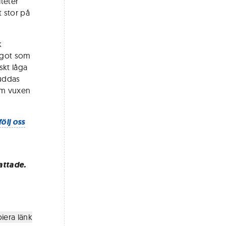
iteter
t stor på
k
något som
skt låga
suddas
som vuxen
följ oss
attade.
iera länk