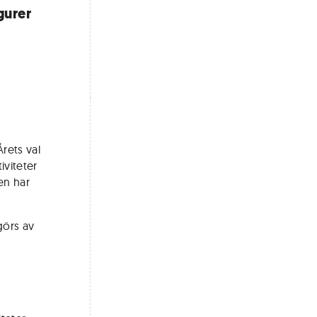
gurer
rets val
iviteter
en har
tgörs av