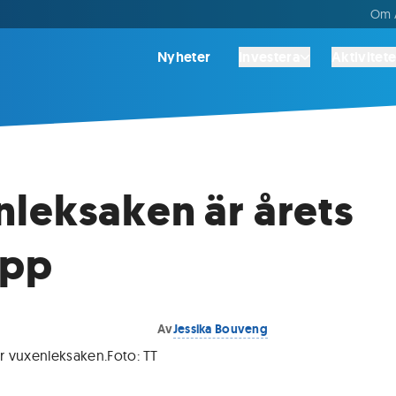
Om A
Nyheter
Investera
Aktivitete
leksaken är årets
app
Av
Jessika Bouveng
är vuxenleksaken
.
Foto:
TT