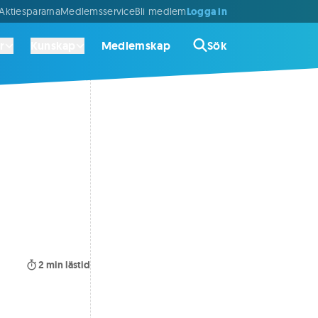
Logga in
ktiespararna
Medlemsservice
Bli medlem
r
Kunskap
Medlemskap
Sök
2
min lästid