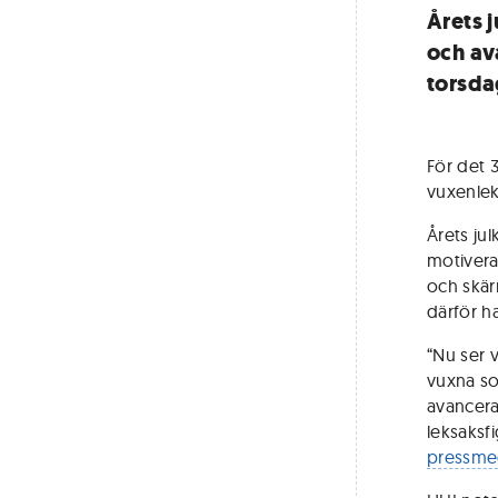
Årets 
och av
torsd
För det 3
vuxenlek
Årets ju
motiveras
och skä
därför haf
“Nu ser v
vuxna so
avancera
leksaksf
pressme