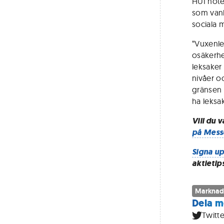
HUI noter
som vanli
sociala 
“Vuxenle
osäkerhe
leksaker
nivåer o
gränsen 
ha leksa
Vill du 
på Mess
Signa up
aktietip
Marknad
Dela m
Twitte