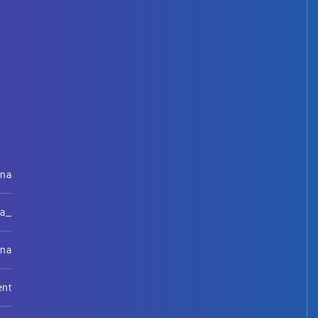
rna
na_
rna
ent