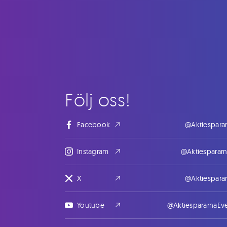
Följ oss!
Facebook
@Aktiespara
Instagram
@Aktiesparar
X
@Aktiespara
Youtube
@AktiespararnaEv