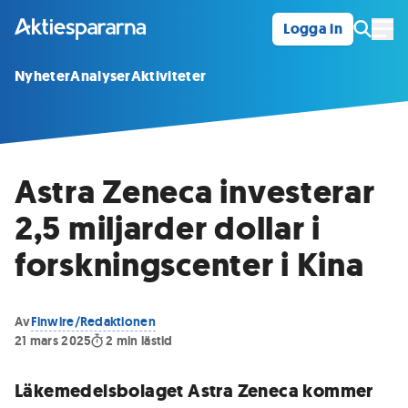
Logga in
Öpp
Nyheter
Analyser
Aktiviteter
Astra Zeneca investerar
2,5 miljarder dollar i
forskningscenter i Kina
Av
Finwire/Redaktionen
21 mars 2025
2
min lästid
Läkemedelsbolaget Astra Zeneca kommer