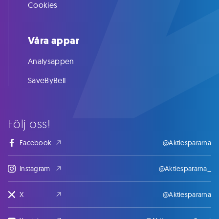
Cookies
Våra appar
Analysappen
SaveByBell
Följ oss!
Facebook
@Aktiespararna
Instagram
@Aktiespararna_
X
@Aktiespararna