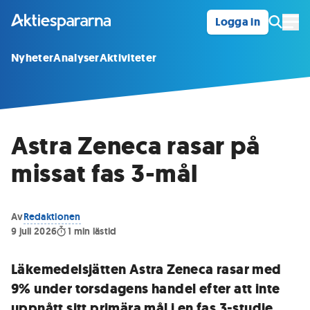
Logga in
Öpp
Nyheter
Analyser
Aktiviteter
Astra Zeneca rasar på
missat fas 3-mål
Av
Redaktionen
9 juli 2026
1
min lästid
Läkemedelsjätten Astra Zeneca rasar med
9% under torsdagens handel efter att inte
uppnått sitt primära mål i en fas 3-studie.