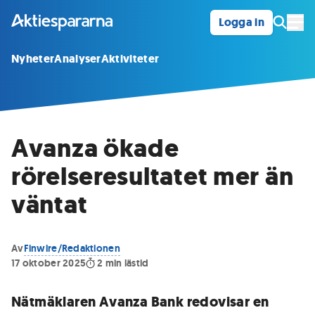
Logga in
Öpp
Nyheter
Analyser
Aktiviteter
Avanza ökade
rörelseresultatet mer än
väntat
Av
Finwire/Redaktionen
17 oktober 2025
2
min lästid
Nätmäklaren Avanza Bank redovisar en