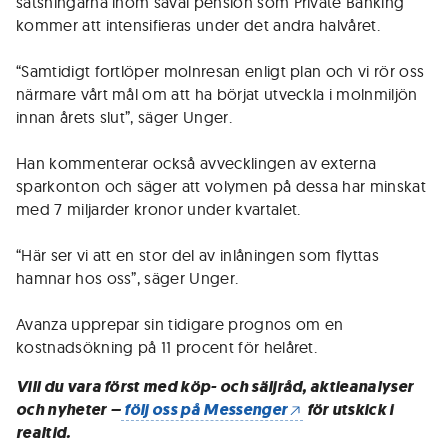
satsningarna inom såväl pension som Private Banking
kommer att intensifieras under det andra halvåret.
“Samtidigt fortlöper molnresan enligt plan och vi rör oss
närmare vårt mål om att ha börjat utveckla i molnmiljön
innan årets slut”, säger Unger.
Han kommenterar också avvecklingen av externa
sparkonton och säger att volymen på dessa har minskat
med 7 miljarder kronor under kvartalet.
“Här ser vi att en stor del av inlåningen som flyttas
hamnar hos oss”, säger Unger.
Avanza upprepar sin tidigare prognos om en
kostnadsökning på 11 procent för helåret.
Vill du vara först med köp- och säljråd, aktieanalyser
och nyheter –
följ oss på Messenger
för utskick i
realtid.