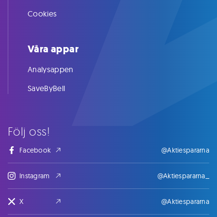
Cookies
Våra appar
Analysappen
SaveByBell
Följ oss!
Facebook
@Aktiespararna
Instagram
@Aktiespararna_
X
@Aktiespararna