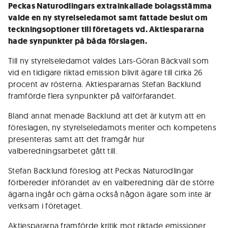
Peckas Naturodlingars extrainkallade bolagsstämma
valde en ny styrelseledamot samt fattade beslut om
teckningsoptioner till företagets vd. Aktiespararna
hade synpunkter på båda förslagen.
Till ny styrelseledamot valdes Lars-Göran Bäckvall som
vid en tidigare riktad emission blivit ägare till cirka 26
procent av rösterna. Aktiespararnas Stefan Backlund
framförde flera synpunkter på valförfarandet.
Bland annat menade Backlund att det är kutym att en
föreslagen, ny styrelseledamots meriter och kompetens
presenteras samt att det framgår hur
valberedningsarbetet gått till.
Stefan Backlund föreslog att Peckas Naturodlingar
förbereder införandet av en valberedning där de större
ägarna ingår och gärna också någon ägare som inte är
verksam i företaget.
Aktiespararna framförde kritik mot riktade emissioner