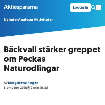
Logga in
Öpp
Nyheter
Analyser
Aktiviteter
Bäckvall stärker greppet
om Peckas
Naturodlingar
Av
Bolagsbevakningen
8 oktober 2018
2
min lästid