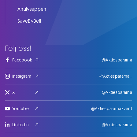
Analysappen
SaveByBell
Följ oss!
Facebook
@Aktiespararna
Instagram
@Aktiespararna_
X
@Aktiespararna
Youtube
@AktiespararnaEvent
LinkedIn
@Aktiespararna