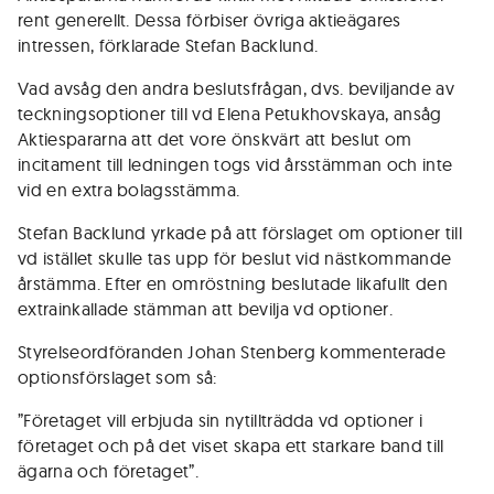
rent generellt. Dessa förbiser övriga aktieägares
intressen, förklarade Stefan Backlund.
Vad avsåg den andra beslutsfrågan, dvs. beviljande av
teckningsoptioner till vd Elena Petukhovskaya, ansåg
Aktiespararna att det vore önskvärt att beslut om
incitament till ledningen togs vid årsstämman och inte
vid en extra bolagsstämma.
Stefan Backlund yrkade på att förslaget om optioner till
vd istället skulle tas upp för beslut vid nästkommande
årstämma. Efter en omröstning beslutade likafullt den
extrainkallade stämman att bevilja vd optioner.
Styrelseordföranden Johan Stenberg kommenterade
optionsförslaget som så:
”Företaget vill erbjuda sin nytillträdda vd optioner i
företaget och på det viset skapa ett starkare band till
ägarna och företaget”.