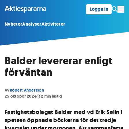
Logga in
Öpp
Nyheter
Analyser
Aktiviteter
Balder levererar enligt
förväntan
Av
Robert Andersson
25 oktober 2024
2
min lästid
Fastighetsbolaget Balder med vd Erik Selin i
spetsen öppnade böckerna för det tredje
kvartalet under morgonen. Att sammanfatta