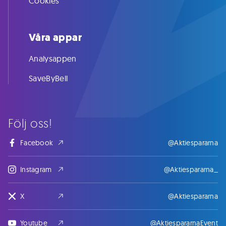
Cookies
Våra appar
Analysappen
SaveByBell
Följ oss!
Facebook
@Aktiespararna
Instagram
@Aktiespararna_
X
@Aktiespararna
Youtube
@AktiespararnaEvent