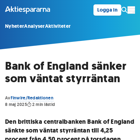
Logga in
Öpp
Nyheter
Analyser
Aktiviteter
Bank of England sänker
som väntat styrräntan
Av
Finwire/Redaktionen
8 maj 2025
2
min lästid
Den brittiska centralbanken Bank of England
sänkte som väntat styrräntan till 4,25
procent från 4,50 procent på torsdagen.