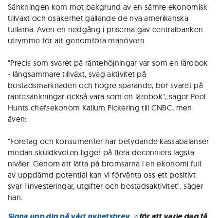
Sänkningen kom mot bakgrund av en sämre ekonomisk
tillväxt och osäkerhet gällande de nya amerikanska
tullarna. Även en nedgång i priserna gav centralbanken
utrymme för att genomföra manövern.
"Precis som svaret på räntehöjningar var som en lärobok
- långsammare tillväxt, svag aktivitet på
bostadsmarknaden och högre sparande, bör svaret på
räntesänkningar också vara som en lärobok", säger Peel
Hunts chefsekonom Kallum Pickering till CNBC, men
även:
"Företag och konsumenter har betydande kassabalanser
medan skuldkvoten ligger på flera decenniers lägsta
nivåer. Genom att lätta på bromsarna i en ekonomi full
av uppdämd potential kan vi förvänta oss ett positivt
svar i investeringar, utgifter och bostadsaktivitet", säger
han.
Signa upp dig på vårt nyhetsbrev
för att varje dag få