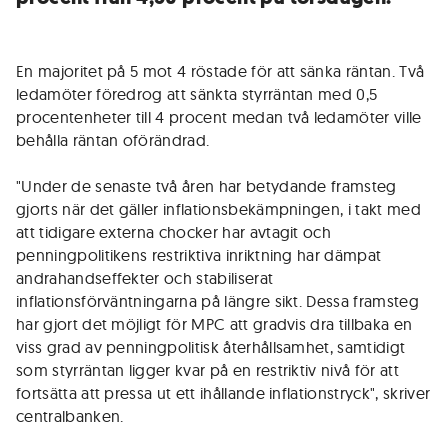
En majoritet på 5 mot 4 röstade för att sänka räntan. Två
ledamöter föredrog att sänkta styrräntan med 0,5
procentenheter till 4 procent medan två ledamöter ville
behålla räntan oförändrad.
"Under de senaste två åren har betydande framsteg
gjorts när det gäller inflationsbekämpningen, i takt med
att tidigare externa chocker har avtagit och
penningpolitikens restriktiva inriktning har dämpat
andrahandseffekter och stabiliserat
inflationsförväntningarna på längre sikt. Dessa framsteg
har gjort det möjligt för MPC att gradvis dra tillbaka en
viss grad av penningpolitisk återhållsamhet, samtidigt
som styrräntan ligger kvar på en restriktiv nivå för att
fortsätta att pressa ut ett ihållande inflationstryck", skriver
centralbanken.