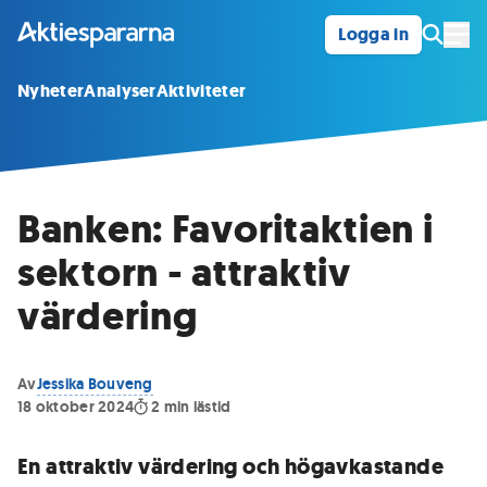
Logga in
Öpp
Nyheter
Analyser
Aktiviteter
Banken: Favoritaktien i
sektorn - attraktiv
värdering
Av
Jessika Bouveng
18 oktober 2024
2
min lästid
En attraktiv värdering och högavkastande