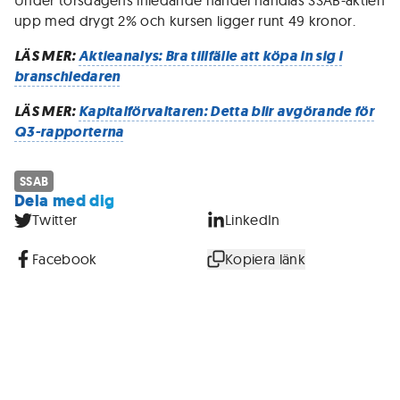
Under torsdagens inledande handel handlas SSAB-aktien
upp med drygt 2% och kursen ligger runt 49 kronor.
LÄS MER:
Aktieanalys: Bra tillfälle att köpa in sig i
branschledaren
LÄS MER:
Kapitalförvaltaren: Detta blir avgörande för
Q3-rapporterna
SSAB
Dela med dig
Twitter
LinkedIn
Facebook
Kopiera länk