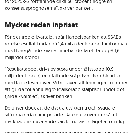
för 2025-26 fortfarande cirka 50 procent högre än
konsensusprognoserna”, skriver banken.
Mycket redan inprisat
För det tredje kvartalet spår Handelsbanken att SSABs
rörelseresultat landar på 1,4 miljarder kronor. Jämför man
med föregående kvartal innebär detta ett tapp på 1,6
miljarder kronor.
”Resultattappet drivs av stora underhållsstopp (0,9
miljarder kronor) och fallande stålpriser i kombination
med lägre leveranser. Vi tror även att ledningen kommer
att guida för ännu lägre realiserade stålpriser under det
fjärde kvartalet”, skriver banken.
De anser dock att de dystra utsikterna och svagare
siffrorna redan är inprisade. Banken skriver också att
marknadens nuvarande värdering av bolaget är orimlig.