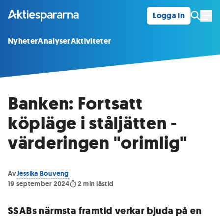
Logga in
Öpp
Nyheter
Analyser
Aktiviteter
Banken: Fortsatt
köpläge i ståljätten -
värderingen "orimlig"
Av
Jessika Bouveng
19 september 2024
2
min lästid
SSABs närmsta framtid verkar bjuda på en