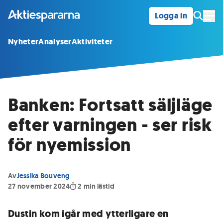
Logga in
Öpp
Nyheter
Analyser
Aktiviteter
Banken: Fortsatt säljläge
efter varningen - ser risk
för nyemission
Av
Jessika Bouveng
27 november 2024
2
min lästid
Dustin kom igår med ytterligare en