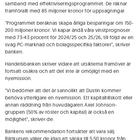
samband med effektiviseringsprogrammet. De räknar
framförallt med 85 miljoner kronor för uppsägningar.
"Programmet beräknas skapa årliga besparingar om 150-
200 miljoner kronor. Vi kapar ändå våra vinstprognoser
med 73-43 procent för 2024/25 och 25/26, till följd av en
svag PC-marknad och bolagsspecifika faktorer", skriver
banken.
Handelsbanken skriver vidare att utsikterna framöver är
fortsatt osäkra och att det inte är omöjligt med en
nyemission.
"Vi bedömer att det är sannolikt att Dustin kommer
behöva ytterligare en nyemission. Ett kapitaltillskott eller
annan räddning från huvudägaren Axel Johnson-
gruppen (50% av röster och kapital) är också en
möjlighet", skriver de.
Bankens rekommendation fortsätter att vara sälj.
Riktkursen väljer de idag att sänka till 5,50 kronor från