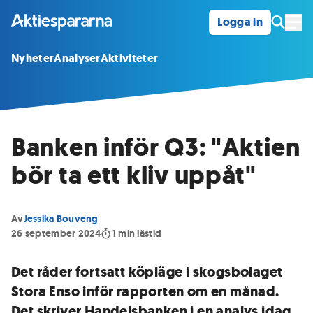
Logga in
Öpp
Nyheter
Analyser
Aktiviteter
Banken inför Q3: "Aktien
bör ta ett kliv uppåt"
Av
Jessika Bouveng
26 september 2024
1
min lästid
Det råder fortsatt köpläge i skogsbolaget
Stora Enso inför rapporten om en månad.
Det skriver Handelsbanken i en analys idag.