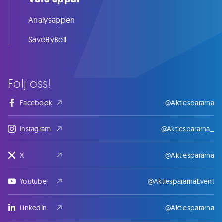
Analysappen
SaveByBell
Följ oss!
Facebook
@Aktiespararna
Instagram
@Aktiespararna_
X
@Aktiespararna
Youtube
@AktiespararnaEvent
LinkedIn
@Aktiespararna