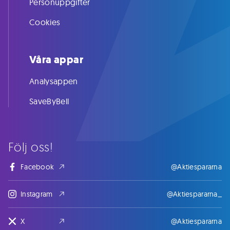
Personuppgifter
Cookies
Våra appar
Analysappen
SaveByBell
Följ oss!
Facebook
@Aktiespararna
Instagram
@Aktiespararna_
X
@Aktiespararna