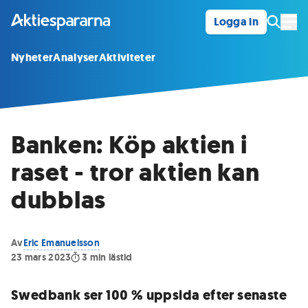
Logga in
Öpp
Nyheter
Analyser
Aktiviteter
Banken: Köp aktien i
raset - tror aktien kan
dubblas
Av
Eric Emanuelsson
23 mars 2023
3
min lästid
Swedbank ser 100 % uppsida efter senaste