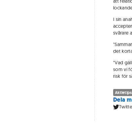
att relat
lockande
I sin an
accepter
svårare at
"Sammanf
det korta
"Vad gäl
som vi f
risk för
Aktietips
Dela m
Twitte