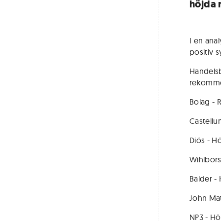
höjda 
I en ana
positiv s
Handelsb
rekomme
Bolag - 
Castellum
Diös - Hö
Wihlbors 
Balder - H
John Matt
NP3 - Höjs