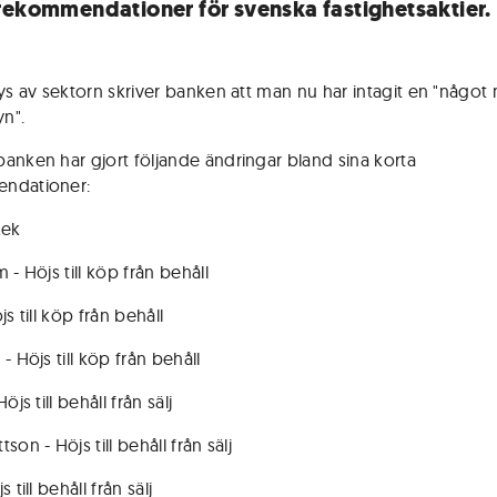
rekommendationer för svenska fastighetsaktier.
lys av sektorn skriver banken att man nu har intagit en "något
yn".
anken har gjort följande ändringar bland sina korta
ndationer:
Rek
 - Höjs till köp från behåll
js till köp från behåll
- Höjs till köp från behåll
öjs till behåll från sälj
son - Höjs till behåll från sälj
 till behåll från sälj