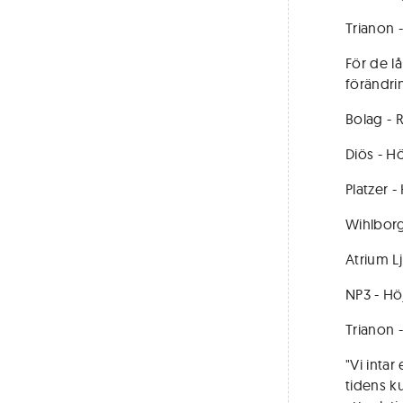
Trianon - 
För de l
förändri
Bolag - 
Diös - H
Platzer -
Wihlborg
Atrium L
NP3 - Hö
Trianon 
"Vi inta
tidens k