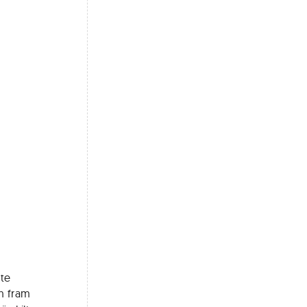
ste
en fram