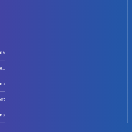
rna
na_
rna
ent
rna