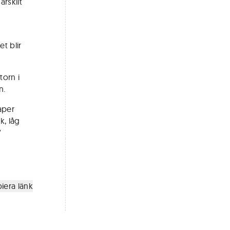
ärskilt
t blir
torn i
n.
aper
k, låg
"
iera länk