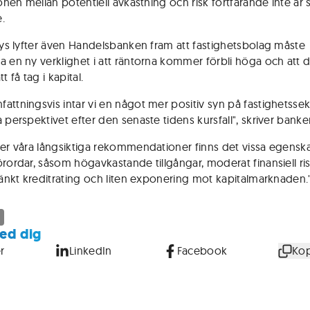
ionen mellan potentiell avkastning och risk fortfarande inte är s
.
alys lyfter även Handelsbanken fram att fastighetsbolag måste
a en ny verklighet i att räntorna kommer förbli höga och att de
t få tag i kapital.
attningsvis intar vi en något mer positiv syn på fastighetssek
 perspektivet efter den senaste tidens kursfall", skriver banke
ler våra långsiktiga rekommendationer finns det vissa egensk
örordar, såsom högavkastande tillgångar, moderat finansiell ris
 sänkt kreditrating och liten exponering mot kapitalmarknaden.
ed dig
r
LinkedIn
Facebook
Kop