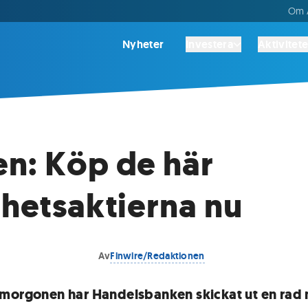
Om A
Nyheter
Investera
Aktivitete
n: Köp de här
ghetsaktierna nu
Av
Finwire/Redaktionen
morgonen har Handelsbanken skickat ut en rad 