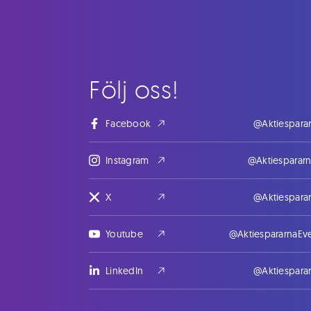
Följ oss!
Facebook
@Aktiespara
Instagram
@Aktiesparar
X
@Aktiespara
Youtube
@AktiespararnaEv
LinkedIn
@Aktiespara