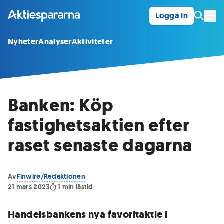
Logga in
Öpp
Nyheter
Analyser
Aktiviteter
Banken: Köp
fastighetsaktien efter
raset senaste dagarna
Av
Finwire/Redaktionen
21 mars 2023
1
min lästid
Handelsbankens nya favoritaktie i