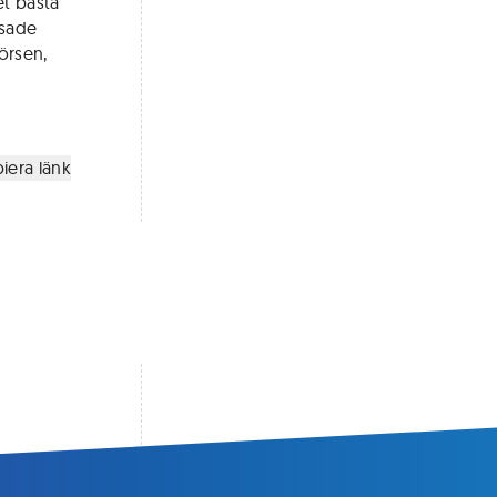
et bästa
asade
örsen,
iera länk