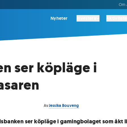
Om A
Nyheter
Investera
Aktivitete
n ser köpläge i
asaren
Av
Jessika Bouveng
sbanken ser köpläge i gamingbolaget som åkt li