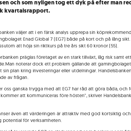
sen och som nyligen tog ett dyk på efter man re
rk kvartalsrapport.
anken väljer att i en färsk analys upprepa sin köprekommen
ngbolaget Enad Global 7 (EG7) både på kort och på lång sikt
ssutom att höja sin riktkurs på tre års sikt 60 kronor (55).
orbanken präglas företaget av en stark tillväxt, låg risk samt ett
de.Man noterar dock ett problem gällande att gamingbolaget
 sin plan kring investeringar eller utdelningar. Handelsbanke
ade av frågan.
er oss ganska trygga med att EG7 har råd att göra båda, och f
a kommer att kommuniceras före hösten", skriver Handelsbanke
nser även att värderingen är attraktiv med god kortsiktig och
ig potential för verksamheten.