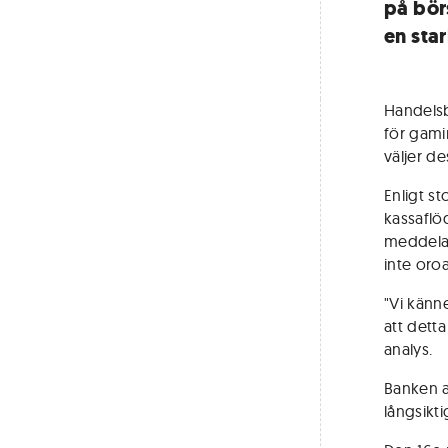
på bör
en sta
Handelsb
för gami
väljer de
Enligt st
kassaflö
meddelat
inte oro
"Vi känn
att dett
analys.
Banken a
långsikt