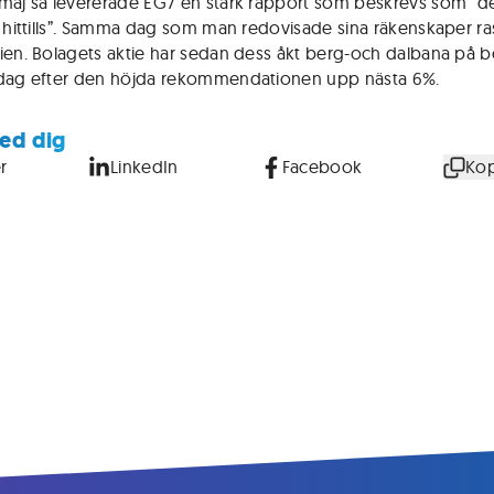
maj så levererade EG7 en stark rapport som beskrevs som “d
t hittills”. Samma dag som man redovisade sina räkenskaper r
ien. Bolagets aktie har sedan dess åkt berg-och dalbana på b
dag efter den höjda rekommendationen upp nästa 6%.
ed dig
r
LinkedIn
Facebook
Kop