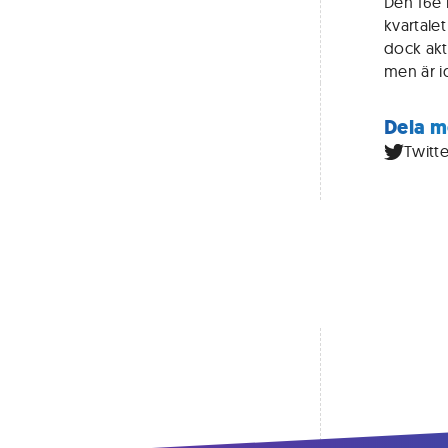
Den 16e 
kvartale
dock akt
men är i
Dela m
Twitte