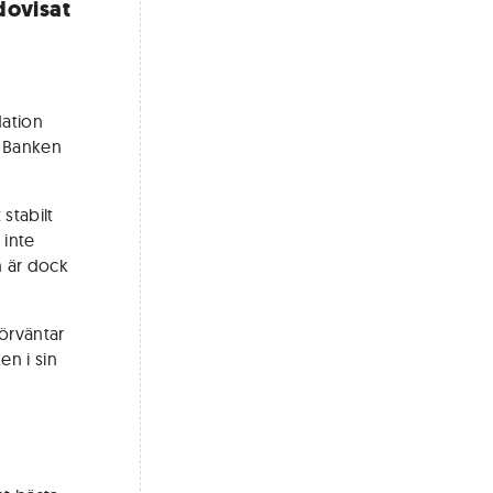
dovisat
dation
. Banken
 stabilt
 inte
n är dock
örväntar
n i sin