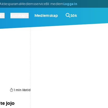
Logga in
ktiespararna
Medlemsservice
Bli medlem
r
Kunskap
Medlemskap
Sök
1
min lästid
te jojo