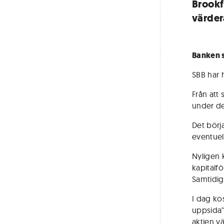
Brookf
värder
Banken s
SBB har h
Från att
under de
Det börj
eventuel
Nyligen 
kapitalf
Samtidigt
I dag ko
uppsida"
aktien vä