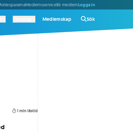
Logga in
ktiespararna
Medlemsservice
Bli medlem
r
Kunskap
Medlemskap
Sök
1
min lästid
ed