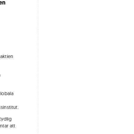
en
 aktien
n
lobala
sinstitut.
tydlig
tar att