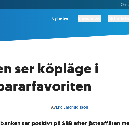
Om A
Nyheter
Investera
Aktivitete
n ser köpläge i
ararfavoriten
Av
Eric Emanuelsson
banken ser positivt på SBB efter jätteaffären m