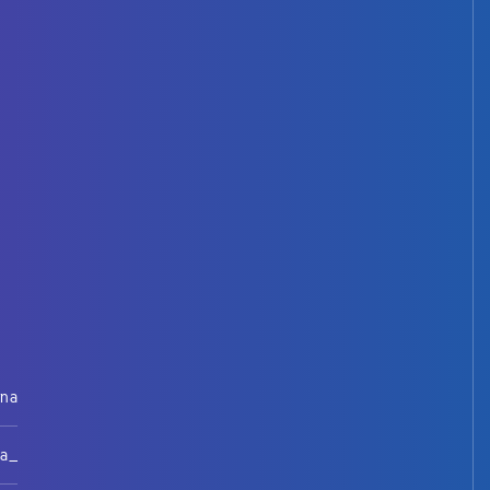
rna
na_