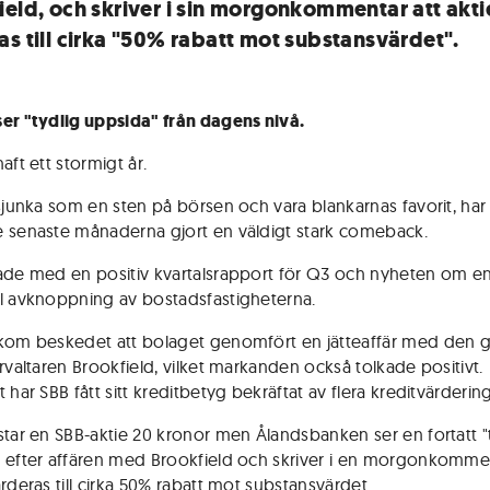
ield, och skriver i sin morgonkommentar att akti
as till cirka "50% rabatt mot substansvärdet".
er "tydlig uppsida" från dagens nivå.
aft ett stormigt år.
 sjunka som en sten på börsen och vara blankarnas favorit, har
 senaste månaderna gjort en väldigt stark comeback.
ade med en positiv kvartalsrapport för Q3 och nyheten om e
l avknoppning av bostadsfastigheterna.
kom beskedet att bolaget genomfört en jätteaffär med den g
örvaltaren Brookfield, vilket markanden också tolkade positivt.
 har SBB fått sitt kreditbetyg bekräftat av flera kreditvärdering
star en SBB-aktie 20 kronor men Ålandsbanken ser en fortatt "
 efter affären med Brookfield och skriver i en morgonkommen
rderas till cirka 50% rabatt mot substansvärdet.