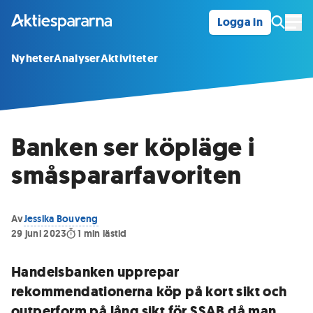
Logga in
Öpp
Nyheter
Analyser
Aktiviteter
Banken ser köpläge i
småspararfavoriten
Av
Jessika Bouveng
29 juni 2023
1
min lästid
Handelsbanken upprepar
rekommendationerna köp på kort sikt och
outperform på lång sikt för SSAB då man