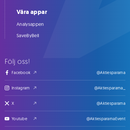
Våra appar
Analysappen
SaveByBell
Följ oss!
Facebook
@Aktiespararna
Instagram
@Aktiespararna_
X
@Aktiespararna
Youtube
@AktiespararnaEvent