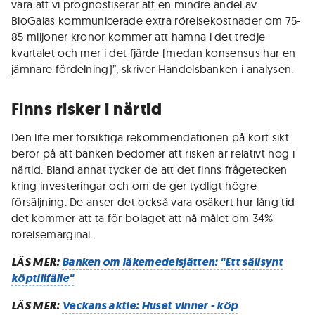
vara att vi prognostiserar att en mindre andel av
BioGaias kommunicerade extra rörelsekostnader om 75-
85 miljoner kronor kommer att hamna i det tredje
kvartalet och mer i det fjärde (medan konsensus har en
jämnare fördelning)”, skriver Handelsbanken i analysen.
Finns risker i närtid
Den lite mer försiktiga rekommendationen på kort sikt
beror på att banken bedömer att risken är relativt hög i
närtid. Bland annat tycker de att det finns frågetecken
kring investeringar och om de ger tydligt högre
försäljning. De anser det också vara osäkert hur lång tid
det kommer att ta för bolaget att nå målet om 34%
rörelsemarginal.
LÄS MER:
Banken om läkemedelsjätten: "Ett sällsynt
köptillfälle"
LÄS MER:
Veckans aktie: Huset vinner - köp