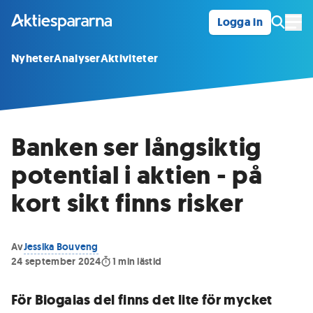
Logga in
Öpp
Nyheter
Analyser
Aktiviteter
Banken ser långsiktig
potential i aktien - på
kort sikt finns risker
Av
Jessika Bouveng
24 september 2024
1
min lästid
För Biogaias del finns det lite för mycket