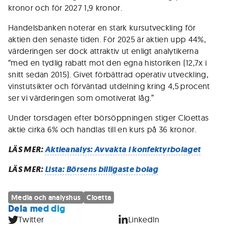
kronor och för 2027 1,9 kronor.
Handelsbanken noterar en stark kursutveckling för
aktien den senaste tiden. För 2025 är aktien upp 44%,
värderingen ser dock attraktiv ut enligt analytikerna
“med en tydlig rabatt mot den egna historiken (12,7x i
snitt sedan 2015). Givet förbättrad operativ utveckling,
vinstutsikter och förväntad utdelning kring 4,5 procent
ser vi värderingen som omotiverat låg.”
Under torsdagen efter börsöppningen stiger Cloettas
aktie cirka 6% och handlas till en kurs på 36 kronor.
LÄS MER:
Aktieanalys: Avvakta i konfektyrbolaget
LÄS MER:
Lista: Börsens billigaste bolag
Media och analyshus
Cloetta
Dela med dig
Twitter
LinkedIn