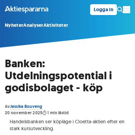
Logga in
Öpp
Nyheter
Analyser
Aktiviteter
Banken:
Utdelningspotential i
godisbolaget - köp
Av
Jessika Bouveng
20 november 2025
1
min lästid
Handelsbanken ser köpläge i Cloetta-aktien efter en
stark kursutveckling
.