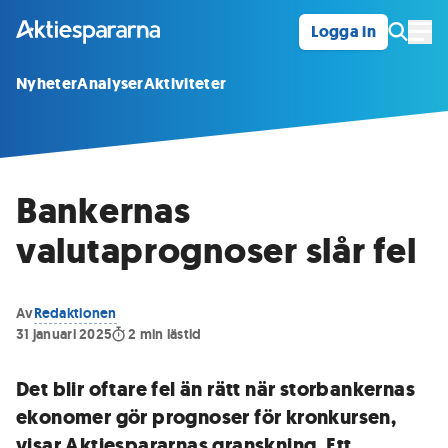
Logga in
Öpp
Nyheter
Analyser
Aktiviteter
Bankernas
valutaprognoser slår fel
Av
Redaktionen
31 januari 2025
2
min lästid
Det blir oftare fel än rätt när storbankernas
ekonomer gör prognoser för kronkursen,
visar Aktiespararnas granskning. Ett