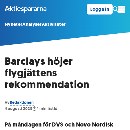
Logga in
Öpp
Nyheter
Analyser
Aktiviteter
Barclays höjer
flygjättens
rekommendation
Av
Redaktionen
4 augusti 2025
1
min lästid
På måndagen för DVS och Novo Nordisk