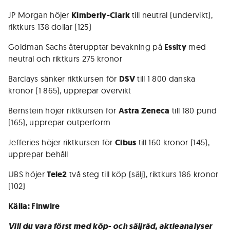
JP Morgan höjer
Kimberly-Clark
till neutral (undervikt),
riktkurs 138 dollar (125)
Goldman Sachs återupptar bevakning på
Essity
med
neutral och riktkurs 275 kronor
Barclays sänker riktkursen för
DSV
till 1 800 danska
kronor (1 865), upprepar övervikt
Bernstein höjer riktkursen för
Astra Zeneca
till 180 pund
(165), upprepar outperform
Jefferies höjer riktkursen för
Cibus
till 160 kronor (145),
upprepar behåll
UBS höjer
Tele2
två steg till köp (sälj), riktkurs 186 kronor
(102)
Källa: Finwire
Vill du vara först med köp- och säljråd, aktieanalyser