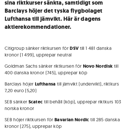
sina riktkurser sänkta, samtidigt som
Barclays höjer det tyska flygbolaget
Lufthansa till jämvikt. Här är dagens
aktierekommendationer.
Citigroup sänker riktkursen för
DSV
till 1 481 danska
kronor (1 499), upprepar neutral
Goldman Sachs sänker riktkursen för
Novo Nordisk
till
400 danska kronor (745), upprepar köp
Barclays höjer
Lufthansa
till jämvikt (undervikt), riktkurs
7,20 euro (5,20)
SEB sänker
Scatec
till behåll (köp), upprepar riktkurs 103
norska kronor
SEB höjer riktkursen för
Bavarian Nordic
till 285 danska
kronor (275), upprepar köp