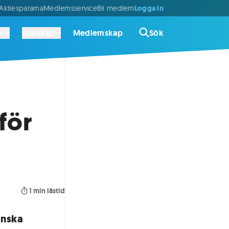
Logga in
ktiespararna
Medlemsservice
Bli medlem
r
Kunskap
Medlemskap
Sök
för
1
min lästid
anska