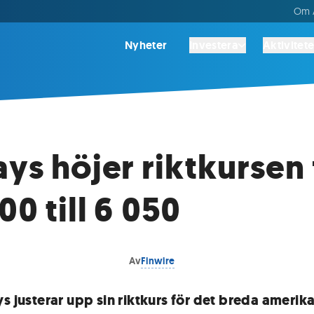
Om A
Nyheter
Investera
Aktivitete
ays höjer riktkursen 
00 till 6 050
Av
Finwire
ys justerar upp sin riktkurs för det breda amerik