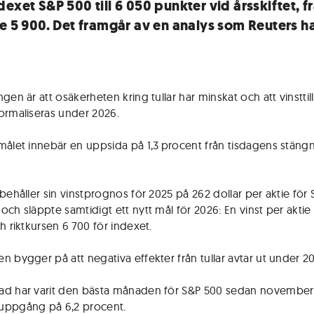
exet S&P 500 till 6 050 punkter vid årsskiftet, f
re 5 900. Det framgår av en analys som Reuters ha
gen är att osäkerheten kring tullar har minskat och att vinsttil
ormaliseras under 2026.
målet innebär en uppsida på 1,3 procent från tisdagens stäng
 behåller sin vinstprognos för 2025 på 262 dollar per aktie för
och släppte samtidigt ett nytt mål för 2026: En vinst per aktie
h riktkursen 6 700 för indexet.
n bygger på att negativa effekter från tullar avtar ut under 2
d har varit den bästa månaden för S&P 500 sedan november
uppgång på 6,2 procent.