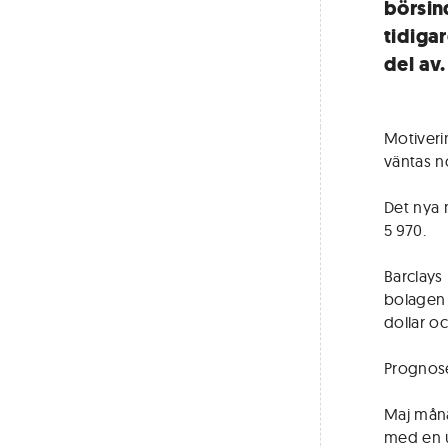
börsind
tidiga
del av.
Motiverin
väntas n
Det nya 
5 970.
Barclays
bolagen 
dollar oc
Prognose
Maj måna
med en 