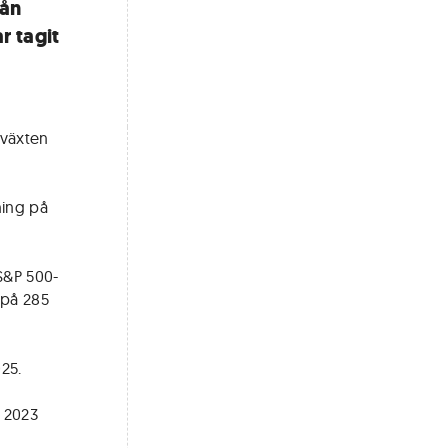
rån
r tagit
lväxten
ning på
 S&P 500-
 på 285
025.
 2023