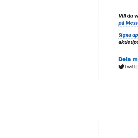
Vill du 
på Mess
Signa up
aktietip
Dela m
Twitte