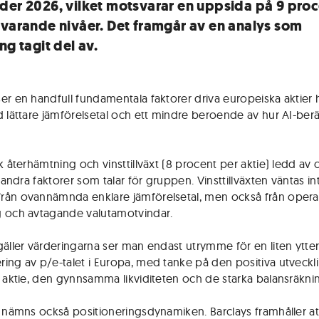
der 2026, vilket motsvarar en uppsida på 9 pro
uvarande nivåer. Det framgår av en analys som
ng tagit del av.
er en handfull fundamentala faktorer driva europeiska aktier 
d lättare jämförelsetal och ett mindre beroende av hur AI-berä
k återhämtning och vinsttillväxt (8 procent per aktie) ledd av c
r andra faktorer som talar för gruppen. Vinsttillväxten väntas in
ån ovannämnda enklare jämförelsetal, men också från opera
 och avtagande valutamotvindar.
gäller värderingarna ser man endast utrymme för en liten ytter
ing av p/e-talet i Europa, med tanke på den positiva utveckl
r aktie, den gynnsamma likviditeten och de starka balansräkni
n nämns också positioneringsdynamiken. Barclays framhåller a