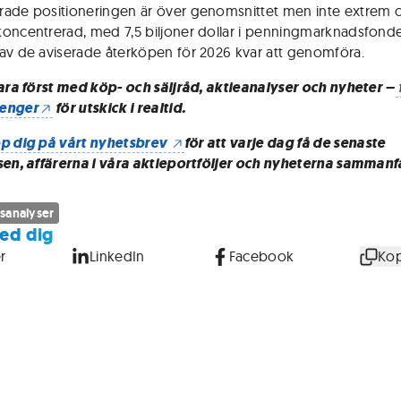
ade positioneringen är över genomsnittet men inte extrem 
oncentrerad, med 7,5 biljoner dollar i penningmarknadsfond
av de aviserade återköpen för 2026 kvar att genomföra.
vara först med köp- och säljråd, aktieanalyser och nyheter –
enger
för utskick i realtid.
p dig på vårt nyhetsbrev
för att varje dag få de senaste
sen, affärerna i våra aktieportföljer och nyheterna sammanf
sanalyser
ed dig
r
LinkedIn
Facebook
Kop