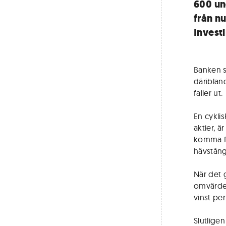
600 un
från n
Investi
Banken s
däriblan
faller ut.
En cyklis
aktier, ä
komma fr
hävstång
När det 
omvärder
vinst pe
Slutlige