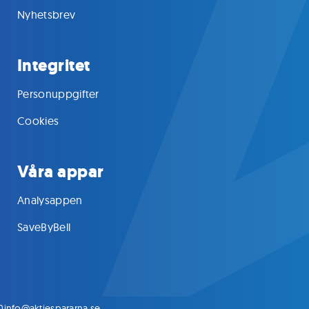
Nyhetsbrev
Integritet
Personuppgifter
Cookies
Våra appar
Analysappen
SaveByBell
0
info@aktiespararna.se