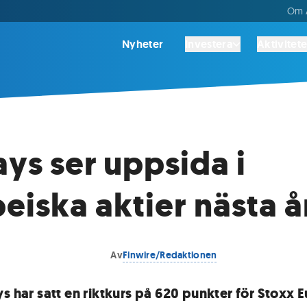
Om A
Nyheter
Investera
Aktivitete
ays ser uppsida i
eiska aktier nästa å
Av
Finwire/Redaktionen
ys har satt en riktkurs på 620 punkter för Stoxx 