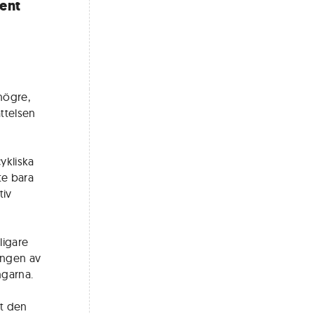
cent
högre,
ttelsen
ykliska
te bara
tiv
ligare
ingen av
ngarna.
tt den