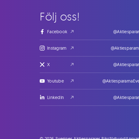
Följ oss!
Facebook
@Aktiespara
Instagram
@Aktiesparar
X
@Aktiespara
Youtube
@AktiespararnaEv
LinkedIn
@Aktiespara
© 2026 Sveriges Aktiesparares Riksförbund
Ansvar