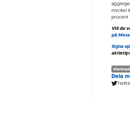
aggreger
mycket k
procent 
Vill du 
på Mess
Signa up
aktietip
Marknad
Dela m
Twitte