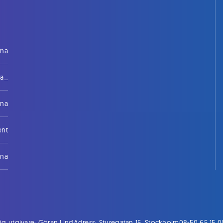
rna
na_
rna
ent
rna
ig utgivare: Göran Lind
Adress: Sturegatan 15, Stockholm
08-50 65 15 0