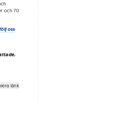
och
er och 70
följ oss
attade.
iera länk