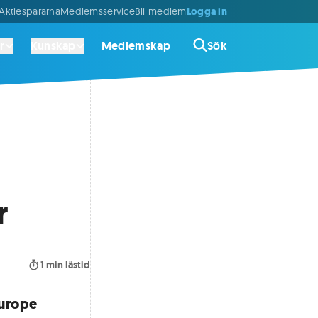
Logga in
ktiespararna
Medlemsservice
Bli medlem
r
Kunskap
Medlemskap
Sök
r
1
min lästid
Europe