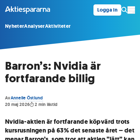
Logga in
Öpp
Nyheter
Analyser
Aktiviteter
Barron’s: Nvidia är
fortfarande billig
Av
Annelie Östlund
20 maj 2026
2
min lästid
Nvidia-aktien är fortfarande köpvärd trots
kursrusningen på 63% det senaste året – det
menar Barron’s, som tror att aktien ”lätt” kan