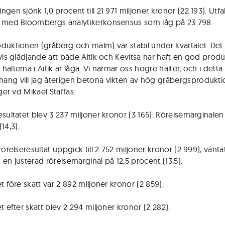
gen sjönk 1,0 procent till 21 971 miljoner kronor (22 193). Utfa
 med Bloombergs analytikerkonsensus som låg på 23 798.
duktionen (gråberg och malm) var stabil under kvartalet. Det 
tvis glädjande att både Aitik och Kevitsa har haft en god produ
alterna i Aitik är låga. Vi närmar oss högre halter, och i detta
ng vill jag återigen betona vikten av hög gråbergsproduktio
äger vd Mikael Staffas.
sultatet blev 3 237 miljoner kronor (3 165). Rörelsemarginalen 
14,3).
rörelseresultat uppgick till 2 752 miljoner kronor (2 999), vänta
 en justerad rörelsemarginal på 12,5 procent (13,5).
t före skatt var 2 892 miljoner kronor (2 859).
t efter skatt blev 2 294 miljoner kronor (2 282).