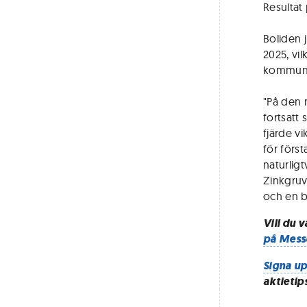
Resultat 
Boliden 
2025, vil
kommuni
"På den m
fortsatt 
fjärde vi
för förs
naturlig
Zinkgruv
och en b
Vill du 
på Mess
Signa up
aktietip