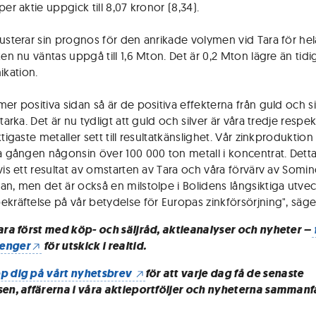
per aktie uppgick till 8,07 kronor (8,34).
justerar sin prognos för den anrikade volymen vid Tara för hel
ken nu väntas uppgå till 1,6 Mton. Det är 0,2 Mton lägre än tidi
kation.
er positiva sidan så är de positiva effekterna från guld och si
starka. Det är nu tydligt att guld och silver är våra tredje respek
ktigaste metaller sett till resultatkänslighet. Vår zinkproduktio
ta gången någonsin över 100 000 ton metall i koncentrat. Detta
tvis ett resultat av omstarten av Tara och våra förvärv av Somi
an, men det är också en milstolpe i Bolidens långsiktiga utvec
ekräftelse på vår betydelse för Europas zinkförsörjning", säger
vara först med köp- och säljråd, aktieanalyser och nyheter –
enger
för utskick i realtid.
p dig på vårt nyhetsbrev
för att varje dag få de senaste
sen, affärerna i våra aktieportföljer och nyheterna sammanf