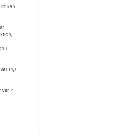
llet kan
är
ktion,
n i
var 14,7
t var 2