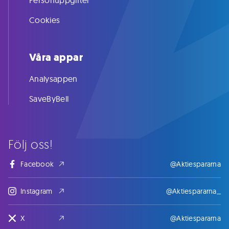
Personuppgifter
Cookies
Våra appar
Analysappen
SaveByBell
Följ oss!
Facebook
@Aktiespararna
Instagram
@Aktiespararna_
X
@Aktiespararna