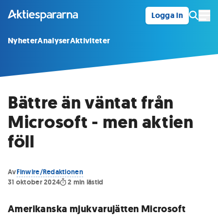
Logga in
Öpp
Nyheter
Analyser
Aktiviteter
Bättre än väntat från
Microsoft - men aktien
föll
Av
Finwire/Redaktionen
31 oktober 2024
2
min lästid
Amerikanska mjukvarujätten Microsoft