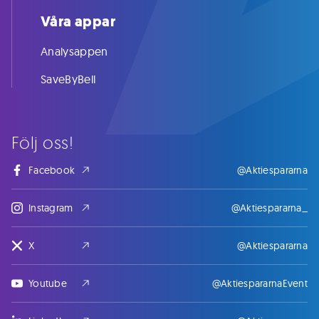
Våra appar
Analysappen
SaveByBell
Följ oss!
Facebook
@Aktiespararna
Instagram
@Aktiespararna_
X
@Aktiespararna
Youtube
@AktiespararnaEvent