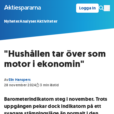
Logga in
Öpp
Nyheter
Analyser
Aktiviteter
"Hushållen tar över som
motor i ekonomin"
Av
Elin Hanspers
28 november 2024
3
min lästid
Barometerindikatorn steg i november. Trots
uppgången pekar dock indikatorn på ett
svagare stämningsläge än normalt i den