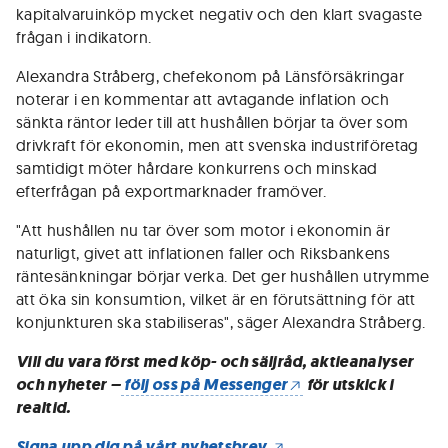
kapitalvaruinköp mycket negativ och den klart svagaste
frågan i indikatorn.
Alexandra Stråberg, chefekonom på Länsförsäkringar
noterar i en kommentar att avtagande inflation och
sänkta räntor leder till att hushållen börjar ta över som
drivkraft för ekonomin, men att svenska industriföretag
samtidigt möter hårdare konkurrens och minskad
efterfrågan på exportmarknader framöver.
"Att hushållen nu tar över som motor i ekonomin är
naturligt, givet att inflationen faller och Riksbankens
räntesänkningar börjar verka. Det ger hushållen utrymme
att öka sin konsumtion, vilket är en förutsättning för att
konjunkturen ska stabiliseras", säger Alexandra Stråberg.
Vill du vara först med köp- och säljråd, aktieanalyser
och nyheter –
följ oss på Messenger
för utskick i
realtid.
Signa upp dig på vårt nyhetsbrev