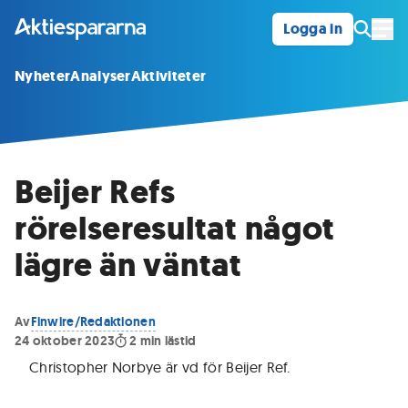
Logga in
Öpp
Nyheter
Analyser
Aktiviteter
Beijer Refs
rörelseresultat något
lägre än väntat
Av
Finwire/Redaktionen
24 oktober 2023
2
min lästid
Christopher Norbye är vd för Beijer Ref
.