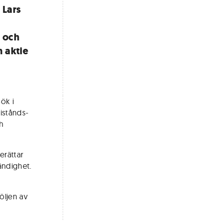
 Lars
 och
n aktie
ök i
istånds-
ch
erättar
ändighet.
öljen av