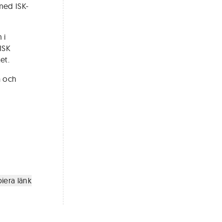
med ISK-
 i
ISK
et.
a och
iera länk