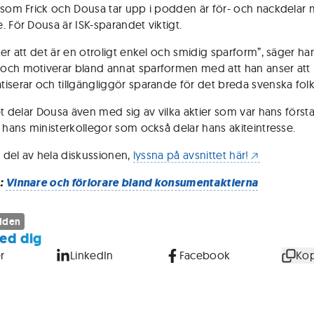
 som Frick och Dousa tar upp i podden är för- och nackdelar 
. För Dousa är ISK-sparandet viktigt.
er att det är en otroligt enkel och smidig sparform”, säger han
ch motiverar bland annat sparformen med att han anser att 
iserar och tillgängliggör sparande för det breda svenska folk
tet delar Dousa även med sig av vilka aktier som var hans först
v hans ministerkollegor som också delar hans akiteintresse.
a del av hela diskussionen,
lyssna på avsnittet här!
:
Vinnare och förlorare bland konsumentaktierna
dden
ed dig
r
LinkedIn
Facebook
Kop