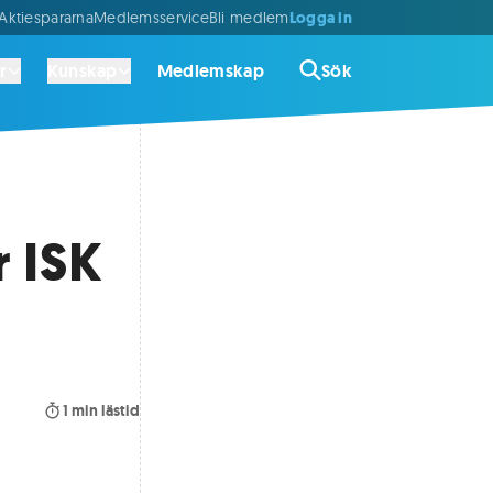
Logga in
ktiespararna
Medlemsservice
Bli medlem
r
Kunskap
Medlemskap
Sök
r ISK
1
min lästid