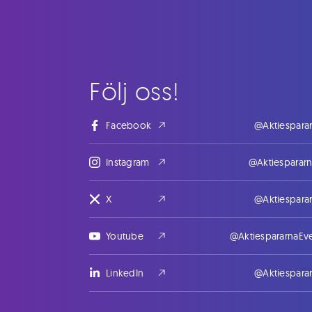
Följ oss!
Facebook
@Aktiespara
Instagram
@Aktiesparar
X
@Aktiespara
Youtube
@AktiespararnaEv
LinkedIn
@Aktiespara