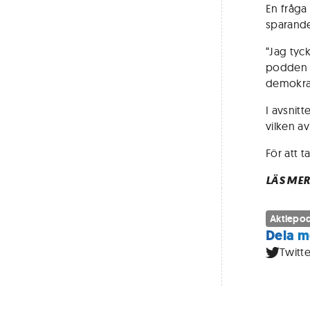
En fråga
sparande
“Jag tyck
podden o
demokrat
I avsnit
vilken a
För att t
LÄS MER
Aktiepo
Dela m
Twitte