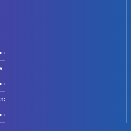
rna
na_
rna
ent
rna