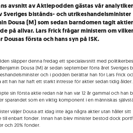
ans avsnitt av Aktiepodden gästas vår analytiker
av Sveriges bistånds- och utrikeshandelsminister
in Dousa (M) som sedan barndomen tagit aktier
e på allvar. Lars Frick frågar ministern om vilke
r Dousas första och hans syn på ISK.
den släpper denna fredag ett specialavsnitt med politikerbes
 Benjamin Dousa (M) är sedan september förra året Sveriges b
keshandelsminister och i podden berättar han för Lars Frick o
 att han har haft ett starkt intresse för aktier sedan tidig ålder.
pte sin första aktie redan när han var 12 år gammal och han b
ser sparandet som en viktig komponent i en människas självst
ter väljer Dousa att idag inte äga några aktier utan håller sitt
 till enbart fonder. Innan han blev minister bestod dock portf
er och 20% fonder.