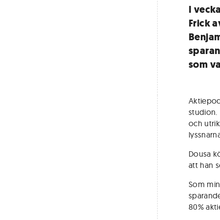
I veck
Frick 
Benjam
sparand
som va
Aktiepod
studion.
och utri
lyssnarna
Dousa kö
att han 
Som minis
sparande
80% akti