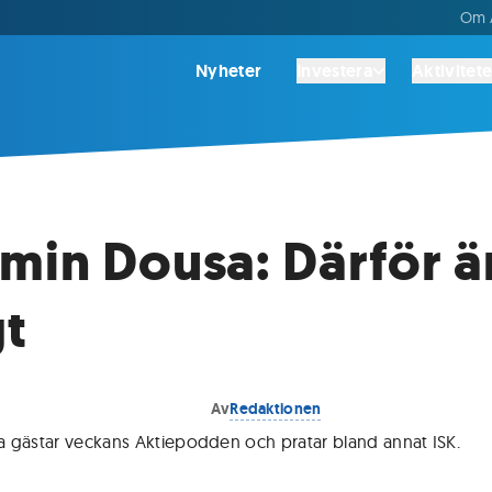
Om A
Nyheter
Investera
Aktivitete
min Dousa: Därför ä
gt
Av
Redaktionen
 gästar veckans Aktiepodden och pratar bland annat ISK
.