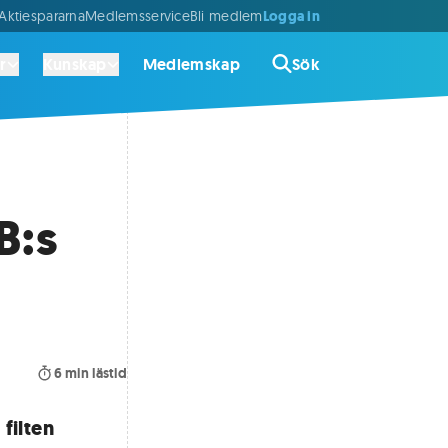
Logga in
ktiespararna
Medlemsservice
Bli medlem
r
Kunskap
Medlemskap
Sök
B:s
6
min lästid
filten