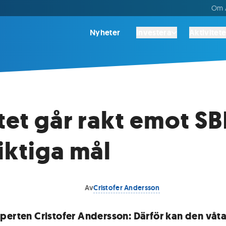
Om A
Nyheter
Investera
Aktivitete
tet går rakt emot SB
iktiga mål
Av
Cristofer Andersson
perten Cristofer Andersson: Därför kan den våta 