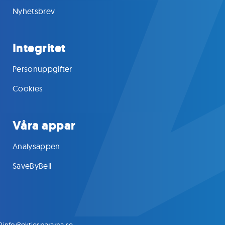
Nyhetsbrev
Integritet
Personuppgifter
Cookies
Våra appar
Analysappen
SaveByBell
0
info@aktiespararna.se