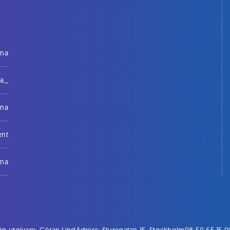
rna
na_
rna
ent
rna
ig utgivare: Göran Lind
Adress: Sturegatan 15, Stockholm
08-50 65 15 0