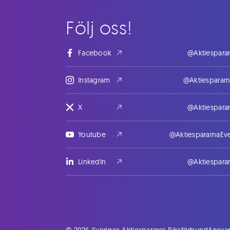
Följ oss!
Facebook
@Aktiespara
Instagram
@Aktiesparar
X
@Aktiespara
Youtube
@AktiespararnaEv
LinkedIn
@Aktiespara
© 2026 Sveriges Aktiesparares Riksförbund
Ansvar