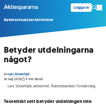
Logga in
Öpp
Nyheter
Analyser
Aktiviteter
Betyder utdelningarna
något?
Av
Lars Söderfjell
18 maj 2026
5
min lästid
Lars Söderfjell, aktiechef, Ålandsbanken Fondbolag
.
Teoretiskt sett betyder utdelningen inte