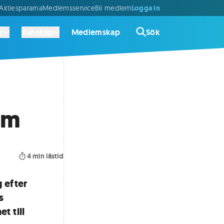
Logga in
ktiespararna
Medlemsservice
Bli medlem
r
Kunskap
Medlemskap
Sök
lm
4
min lästid
 efter
s
t till