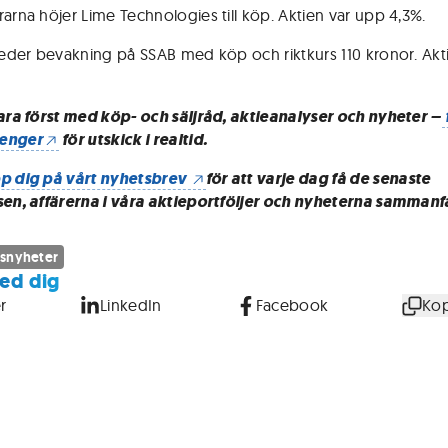
rarna höjer Lime Technologies till köp. Aktien var upp 4,3%.
nleder bevakning på SSAB med köp och riktkurs 110 kronor. Akt
vara först med köp- och säljråd, aktieanalyser och nyheter –
enger
för utskick i realtid.
p dig på vårt nyhetsbrev
för att varje dag få de senaste
sen, affärerna i våra aktieportföljer och nyheterna sammanf
snyheter
ed dig
r
LinkedIn
Facebook
Kop