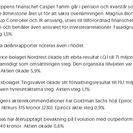
ppens finanschef Casper Tamm går i pension och kvarstår s
e åtminstone året ut för att säkra överlämningen. Magnus Blo
 Controller och IR-ansvarig, utses till tillförordnad finanschef
ni och behåller även ansvaret för investerarrelationer. Fasadg
g 1,5%.
ka delårsrapporter noteras även i flödet.
ce-bolaget Nordrest ökade sitt ebita-resultat i Q1 till 71 miljo
samtidigt som omsättningen steg. Den organiska tillväxten var 
 Aktien ökade 5,9%.
sbolaget Tingsvalvet ökade sitt förvaltningsresultat till 19,1 mi
ven hyresintäkterna steg. Aktien steg 1,1%.
gens aktierekommendationer har Goldman Sachs höjt Epiroc t
, riktkurs 315 kronor (230). Epirocs aktie steg 0,9%.
bas har återupptagit bevakning på Evolution med outperfor
 740 kronor. Aktien ökade 0,6%.