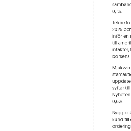
samband m
0,1%.
Teknikfö
2025 och
inför en
till ame
intäkter
börsens 
Mjukvaru
stamakti
uppdater
syftar ti
Nyheten 
0,6%.
Byggbola
kund till
ordering