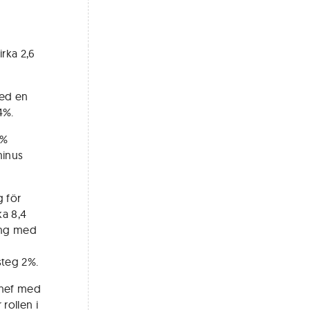
irka 2,6
med en
4%.
8%
minus
g för
ka 8,4
ning med
steg 2%.
nchef med
rollen i