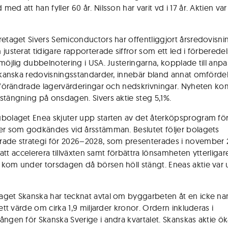
ed att han fyller 60 år. Nilsson har varit vd i 17 år. Aktien va
retaget Sivers Semiconductors har offentliggjort årsredovisni
 justerat tidigare rapporterade siffror som ett led i förberede
 möjlig dubbelnotering i USA. Justeringarna, kopplade till anp
rikanska redovisningsstandarder, innebär bland annat omförde
, förändrade lagervärderingar och nedskrivningar. Nyheten ko
stängning på onsdagen. Sivers aktie steg 5,1%.
bolaget Enea skjuter upp starten av det återköpsprogram fö
er som godkändes vid årsstämman. Beslutet följer bolagets
ade strategi för 2026–2028, som presenterades i november
ll att accelerera tillväxten samt förbättra lönsamheten ytterligar
kom under torsdagen då börsen höll stängt. Eneas aktie var
get Skanska har tecknat avtal om byggarbeten åt en icke n
 ett värde om cirka 1,9 miljarder kronor. Ordern inkluderas i
ången för Skanska Sverige i andra kvartalet. Skanskas aktie ök