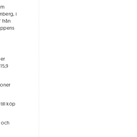
om
mberg, i
 från
ruppens
ner
15,9
ljoner
ill köp
m och