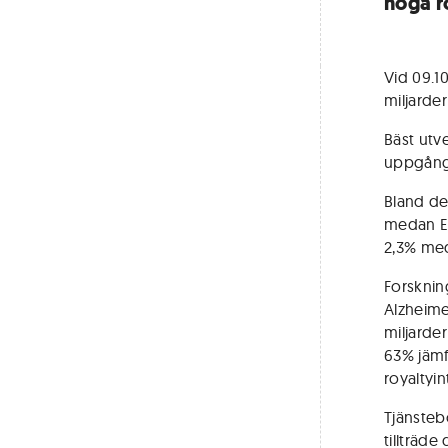
höga r
Vid 09.10
miljarde
Bäst utv
uppgång 
Bland de
medan Er
2,3% med
Forsknin
Alzheime
miljarde
63% jämf
royaltyi
Tjänsteb
tillträd