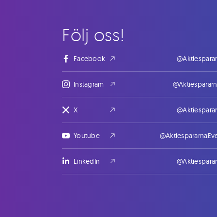
Följ oss!
Facebook
@Aktiespara
Instagram
@Aktiesparar
X
@Aktiespara
Youtube
@AktiespararnaEv
LinkedIn
@Aktiespara