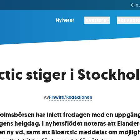
Om A
Nyheter
Investera
Aktivitete
ctic stiger i Stockho
Av
Finwire/Redaktionen
olmsbörsen har inlett fredagen med en uppgång
gens helgdag. I nyhetsflödet noteras att Elander
en ny vd, samt att Bioarctic meddelat om möjlighe