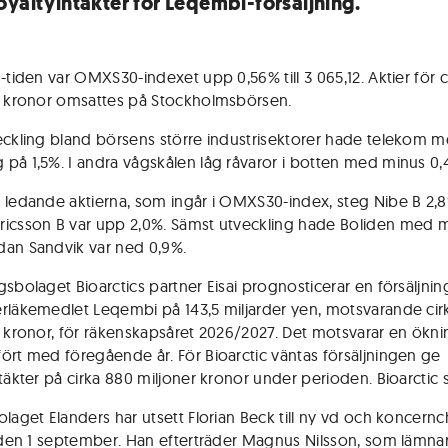
oyaltyintäkter för Leqembi-försäljning.
-tiden var OMXS30-indexet upp 0,56% till 3 065,12. Aktier för c
r kronor omsattes på Stockholmsbörsen.
eckling bland börsens större industrisektorer hade telekom 
på 1,5%. I andra vågskålen låg råvaror i botten med minus 0,
 ledande aktierna, som ingår i OMXS30-index, steg Nibe B 2,
icsson B var upp 2,0%. Sämst utveckling hade Boliden med 
an Sandvik var ned 0,9%.
gsbolaget Bioarctics partner Eisai prognosticerar en försäljnin
rläkemedlet Leqembi på 143,5 miljarder yen, motsvarande cir
r kronor, för räkenskapsåret 2026/2027. Det motsvarar en ök
ört med föregående år. För Bioarctic väntas försäljningen ge
ntäkter på cirka 880 miljoner kronor under perioden. Bioarctic 
olaget Elanders har utsett Florian Beck till ny vd och koncer
e den 1 september. Han efterträder Magnus Nilsson, som lämnar 