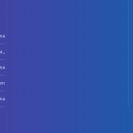
rna
na_
rna
ent
rna