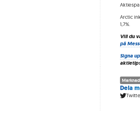
Aktiespa
Arctic i
1,7%.
Vill du 
på Mess
Signa up
aktietip
Marknad
Dela m
Twitte