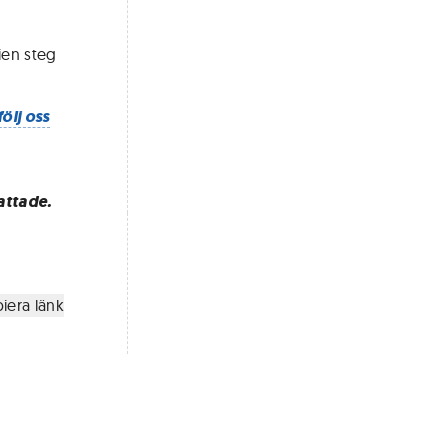
ien steg
följ oss
attade.
iera länk