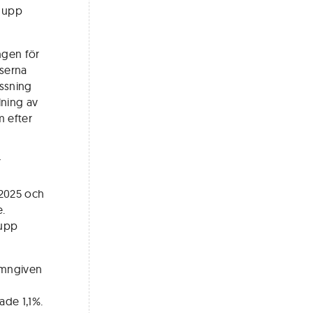
r upp
ngen för
lserna
assning
lning av
m efter
r
 2025 och
e.
 upp
amngiven
ade 1,1%.