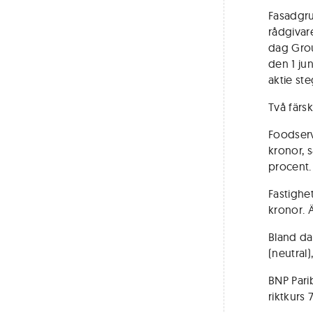
Fasadgru
rådgivar
dag Group
den 1 ju
aktie ste
Två färs
Foodservi
kronor, 
procent.
Fastighet
kronor. Ä
Bland da
(neutral)
BNP Pari
riktkurs