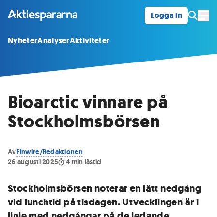
Logga in
Öpp
Nyheter
Analyser
Aktiviteter
Bioarctic vinnare på
Stockholmsbörsen
Av
Finwire/Redaktionen
26 augusti 2025
4
min lästid
Stockholmsbörsen noterar en lätt nedgång
vid lunchtid på tisdagen. Utvecklingen är i
linje med nedgångar på de ledande