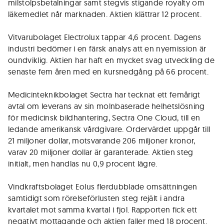
milstolpsbetalningar samt stegvis stigande royalty om
läkemedlet når marknaden. Aktien klättrar 12 procent.
Vitvarubolaget Electrolux tappar 4,6 procent. Dagens
industri bedömer i en färsk analys att en nyemission är
oundviklig. Aktien har haft en mycket svag utveckling de
senaste fem åren med en kursnedgång på 66 procent.
Medicinteknikbolaget Sectra har tecknat ett femårigt
avtal om leverans av sin molnbaserade helhetslösning
för medicinsk bildhantering, Sectra One Cloud, till en
ledande amerikansk vårdgivare. Ordervärdet uppgår till
21 miljoner dollar, motsvarande 206 miljoner kronor,
varav 20 miljoner dollar är garanterade. Aktien steg
initialt, men handlas nu 0,9 procent lägre.
Vindkraftsbolaget Eolus flerdubblade omsättningen
samtidigt som rörelseförlusten steg rejält i andra
kvartalet mot samma kvartal i fjol. Rapporten fick ett
negativt mottagande och aktien faller med 18 procent.