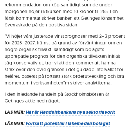
rekommendation om köp samtidigt som de under
morgonen höjer riktkursen med 10 kronor till 255. I en
färsk kommentar skriver banken att Getinges lönsamhet
överraskade på den positiva sidan.
“Vi höjer våra justerade vinstprognoser med 2–3 procent
för 2025–2027, främst på grund av förväntningar om en
högre organisk tillväxt. Samtidigt som bolagets
upprepade prognos för den organiska tillväxten initialt
såg konservativ ut, tror vi att den kommer att hamna
strax över den övre gränsen i det guidade intervallet för
helåret, baserat på fortsatt stark orderutveckling och bra
momentum i verksamheten”m skriver analytikerna.
I den inledande handeln på Stockholmsbörsen är
Getinges aktie ned något.
LÄS MER:
Här är Handelsbankens nya sektorfavorit
LÄS MER:
Fortsatt potential i läkemedelsbolaget