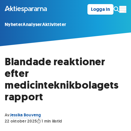
Logga in
Öpp
Nyheter
Analyser
Aktiviteter
Blandade reaktioner
efter
medicinteknikbolagets
rapport
Av
Jessika Bouveng
22 oktober 2025
1
min lästid