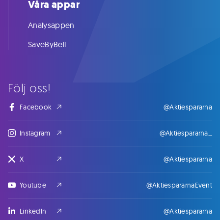
Våra appar
Analysappen
SaveByBell
Följ oss!
Facebook
@Aktiespararna
Instagram
@Aktiespararna_
X
@Aktiespararna
Youtube
@AktiespararnaEvent
LinkedIn
@Aktiespararna