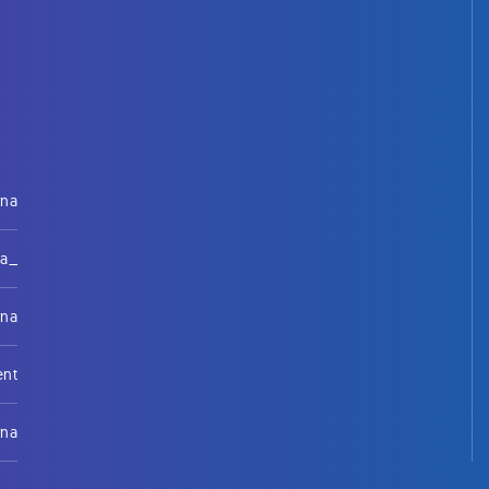
rna
na_
rna
ent
rna