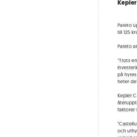
Kepler
Pareto u
till 125 
Pareto a
"Trots en
investeri
på hyres
heter de
Kepler C
återuppt
faktorer
"Castell
och uthy