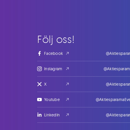
Följ oss!
Facebook
@Aktiespara
Instagram
@Aktiesparar
X
@Aktiespara
Youtube
@AktiespararnaEv
LinkedIn
@Aktiespara