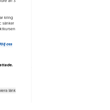
ndre än 3
r kring
ic sänker
iktkursen
följ oss
attade.
iera länk