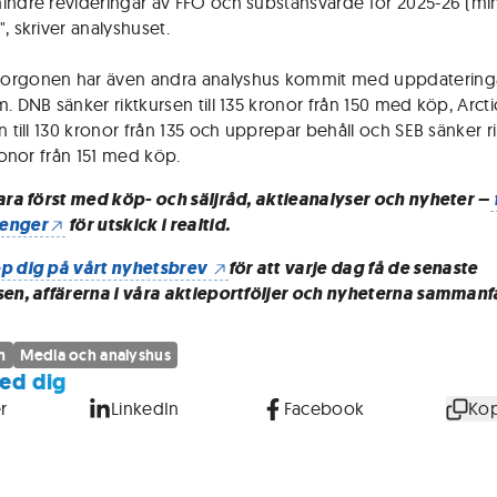
indre revideringar av FFO och substansvärde för 2025-26 (mi
, skriver analyshuset.
orgonen har även andra analyshus kommit med uppdateringa
m. DNB sänker riktkursen till 135 kronor från 150 med köp, Arct
n till 130 kronor från 135 och upprepar behåll och SEB sänker r
kronor från 151 med köp.
vara först med köp- och säljråd, aktieanalyser och nyheter –
enger
för utskick i realtid.
p dig på vårt nyhetsbrev
för att varje dag få de senaste
sen, affärerna i våra aktieportföljer och nyheterna sammanf
m
Media och analyshus
ed dig
r
LinkedIn
Facebook
Kop