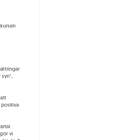
tkursen
bättringar
 syn",
att
 positiva
artal
gör vi