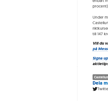
enbart m
procent)"
Under m
Castellu
riktkurse
till 147 
Vill du 
på Mess
Signa up
aktietip
Castellu
Dela m
Twitte