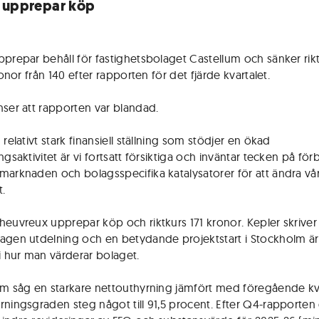
 upprepar köp
pprepar behåll för fastighetsbolaget Castellum och sänker rik
kronor från 140 efter rapporten för det fjärde kvartalet.
nser att rapporten var blandad.
 relativt stark finansiell ställning som stödjer en ökad
ngsaktivitet är vi fortsatt försiktiga och inväntar tecken på för
marknaden och bolagsspecifika katalysatorer för att ändra vår
t.
heuvreux upprepar köp och riktkurs 171 kronor. Kepler skriver 
agen utdelning och en betydande projektstart i Stockholm är
 i hur man värderar bolaget.
um såg en starkare nettouthyrning jämfört med föregående kv
rningsgraden steg något till 91,5 procent. Efter Q4-rapporten 