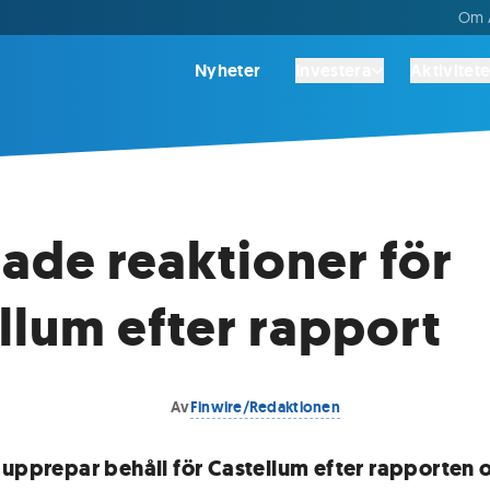
Om A
Nyheter
Investera
Aktivitete
ade reaktioner för
llum efter rapport
Av
Finwire/Redaktionen
 upprepar behåll för Castellum efter rapporten 