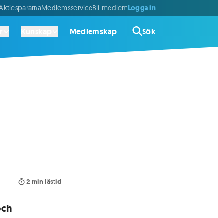
Logga in
ktiespararna
Medlemsservice
Bli medlem
r
Kunskap
Medlemskap
Sök
2
min lästid
och