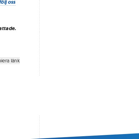
följ oss
attade.
iera länk