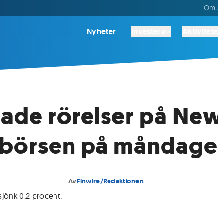
Om A
Nyheter
Investera
Aktivitete
ade rörelser på Ne
-börsen på måndag
Av
Finwire/Redaktionen
sjönk 0,2 procent
.