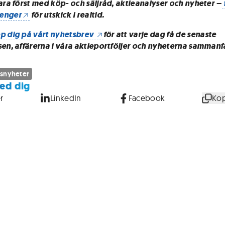
vara först med köp- och säljråd, aktieanalyser och nyheter –
enger
för utskick i realtid.
p dig på vårt nyhetsbrev
för att varje dag få de senaste
sen, affärerna i våra aktieportföljer och nyheterna sammanf
snyheter
ed dig
r
LinkedIn
Facebook
Kop