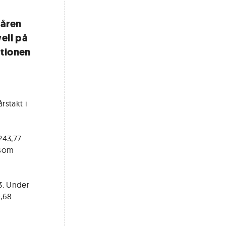
påren
ell på
ationen
rstakt i
43,77.
 som
3. Under
0,68