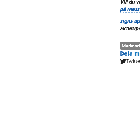
Vill du 
på Mess
Signa up
aktietip
Marknad
Dela m
Twitte