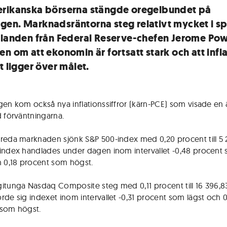
rikanska börserna stängde oregelbundet på
en. Marknadsräntorna steg relativt mycket i s
alanden från Federal Reserve-chefen Jerome Pow
en om att ekonomin är fortsatt stark och att infl
t ligger över målet.
gen kom också nya inflationssiffror (kärn-PCE) som visade en å
d förväntningarna.
reda marknaden sjönk S&P 500-index med 0,20 procent till 5 2
index handlades under dagen inom intervallet -0,48 procent
h 0,18 procent som högst.
itunga Nasdaq Composite steg med 0,11 procent till 16 396,8
rde sig indexet inom intervallet -0,31 procent som lägst och 
 som högst.