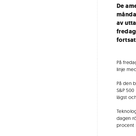
De ame
måndag
av utt
fredag
fortsat
På freda
linje me
På den b
S&P 500 
lägst oc
Teknolog
dagen rö
procent