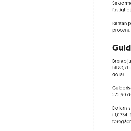
Sektormä
fastighe
Räntan p
procent.
Guld
Brentolj
till 83,7
dollar.
Guldprise
272,60 do
Dollarn s
i 1,0734.
föregåe