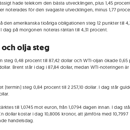
ssigt hade telekom den bästa utvecklingen, plus 1,45 proce
ter noterades för den svagaste utvecklingen, minus 1,77 proce
å den amerikanska tioåriga obligationen steg 12 punkter till 4,
 I dag på morgonen noteras räntan till 4,31 procent.
 och olja steg
an steg 0,48 procent till 87,42 dollar och WTI-oljan ökade 0,65
1 dollar. Brent står i dag i 87,84 dollar, medan WTI-noteringen är
t (termin) steg 0,84 procent till 2 257,10 dollar. I dag står gulde
llar.
tärktes till 1,0745 mot euron, från 1,0794 dagen innan. I dag stå
 En dollar kostar i dag 10,8006 kronor, att jämföra med 10,7997
nde handelsdag.