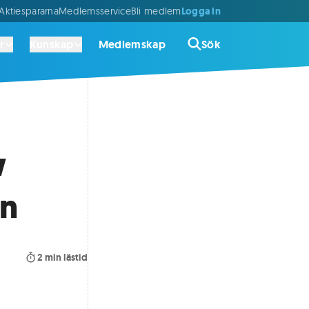
Logga in
ktiespararna
Medlemsservice
Bli medlem
r
Kunskap
Medlemskap
Sök
w
en
2
min lästid