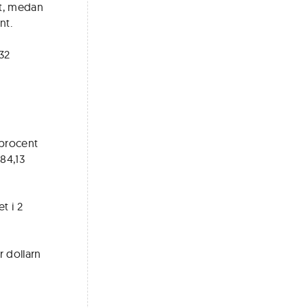
nt, medan
nt.
32
 procent
 84,13
t i 2
r dollarn