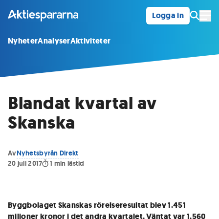
Logga in
Öpp
Nyheter
Analyser
Aktiviteter
Blandat kvartal av
Skanska
Av
Nyhetsbyrån Direkt
20 juli 2017
1
min lästid
Byggbolaget Skanskas rörelseresultat blev 1.451
miljoner kronor i det andra kvartalet. Väntat var 1.560