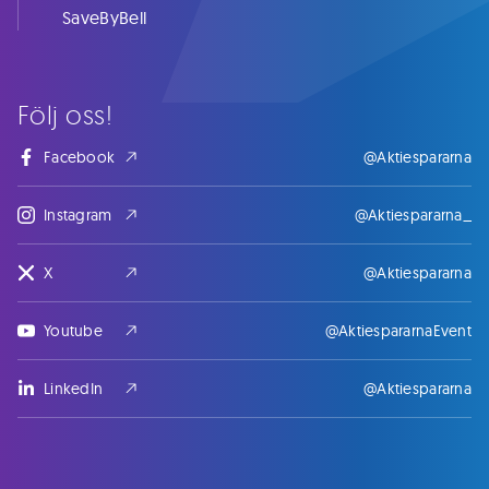
SaveByBell
Följ oss!
Facebook
@Aktiespararna
Instagram
@Aktiespararna_
X
@Aktiespararna
Youtube
@AktiespararnaEvent
LinkedIn
@Aktiespararna