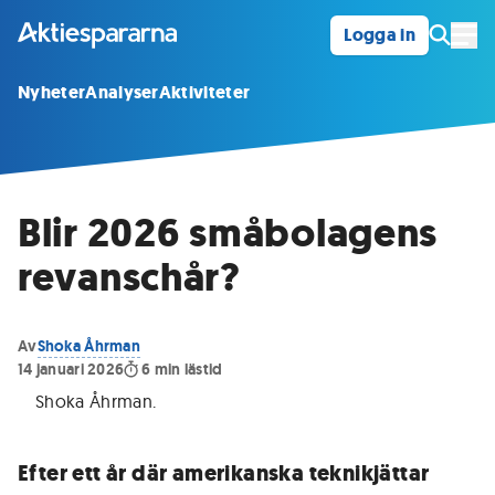
Logga in
Öpp
Nyheter
Analyser
Aktiviteter
Blir 2026 småbolagens
revanschår?
Av
Shoka Åhrman
14 januari 2026
6
min lästid
Shoka Åhrman
.
Efter ett år där amerikanska teknikjättar