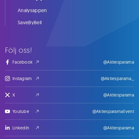
Analysappen
SaveByBell
Följ oss!
Facebook
@Aktiespararna
Instagram
@Aktiespararna_
X
@Aktiespararna
Youtube
@AktiespararnaEvent
LinkedIn
@Aktiespararna