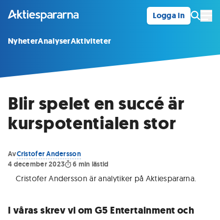
Logga in
Öpp
Nyheter
Analyser
Aktiviteter
Blir spelet en succé är
kurspotentialen stor
Av
Cristofer Andersson
4 december 2023
6
min lästid
Cristofer Andersson är analytiker på Aktiespararna
.
I våras skrev vi om G5 Entertainment och